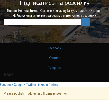
Підписатись на розсилку
Головні Новини Тижня. Кожного дня ми публікуємо десятки новин.
Найважливіші з них ми включаємо в щотижневу розсилку.
Facebook
Youtube
Telegram
©2026
Facebook
Google+
Twitter
Linkedin
Pinterest
Please publish modules in
offcanvas
position.