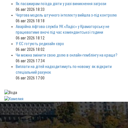
Як пасажирам поїзда діяти у разі виникнення загрози
06 авг 2026 18:33
Чергова модель штучного інтелекту вийшла з-під контролю
06 авг 2026 18:18
Аварійна ліфтова служба УК «Ладіс» у Краматорську не
працюватиме вночі під час комендантської години
06 авг 2026 18:12
У ЄС готують редизайн євро
06 авг 2026 18:02
Чи можна змінити свою долю в онлайн-гемблінгу на краще?
06 авг 2026 17:34
Виплати на дітей надходитимуть по-новому: як відкрити
спеціальний рахунок
06 авг 2026 17:00