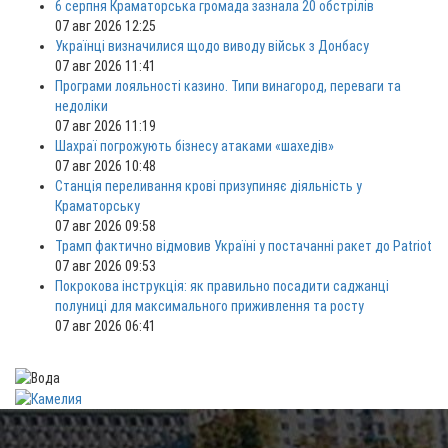
6 серпня Краматорська громада зазнала 20 обстрілів
07 авг 2026 12:25
Українці визначилися щодо виводу військ з Донбасу
07 авг 2026 11:41
Програми лояльності казино. Типи винагород, переваги та
недоліки
07 авг 2026 11:19
Шахраї погрожують бізнесу атаками «шахедів»
07 авг 2026 10:48
Станція переливання крові призупиняє діяльність у
Краматорську
07 авг 2026 09:58
Трамп фактично відмовив Україні у постачанні ракет до Patriot
07 авг 2026 09:53
Покрокова інструкція: як правильно посадити саджанці
полуниці для максимального приживлення та росту
07 авг 2026 06:41