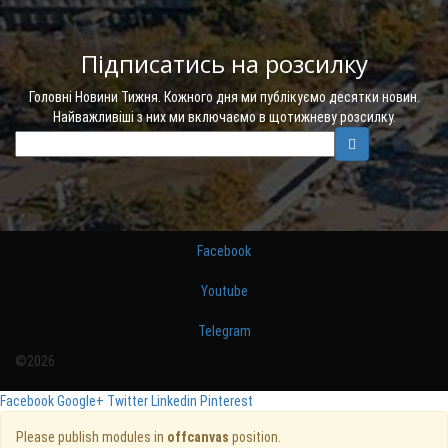
Підписатись на розсилку
Головні Новини Тижня. Кожного дня ми публікуємо десятки новин.
Найважливіші з них ми включаємо в щотижневу розсилку.
Facebook
Youtube
Telegram
©2026
Facebook
Google+
Twitter
Linkedin
Pinterest
Please publish modules in
offcanvas
position.