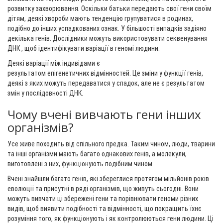
розвитку захворювання. Оскільки батьки передають свої гени своїм
дітям, деякі хвороби мають тенденцію групуватися в родинах,
подібно до інших успадкованих ознак. У більшості випадків задіяно
декілька генів. Дослідники можуть використовувати секвенування
ДНК , щоб ідентифікувати варіації в геномі людини.
Деякі варіації між індивідами є
результатом епігенетичних відмінностей. Це зміни у функції генів,
деякі з яких можуть передаватися у спадок, але не є результатом
змін у послідовності ДНК.
Чому вчені вивчають гени інших
організмів?
Усе живе походить від спільного предка. Таким чином, люди, тварини
та інші організми мають багато однакових генів, а молекули,
виготовлені з них, функціонують подібним чином.
Вчені знайшли багато генів, які збереглися протягом мільйонів років
еволюції та присутні в ряді організмів, що живуть сьогодні. Вони
можуть вивчати ці збережені гени та порівнювати геноми різних
видів, щоб виявити подібності та відмінності, що покращить їхнє
розуміння того, як функціонують і як контролюються гени людини. Ці