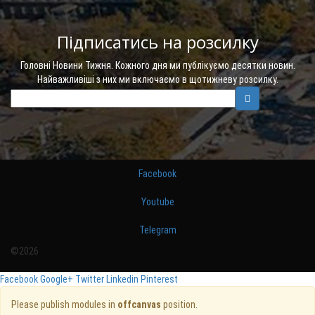
Підписатись на розсилку
Головні Новини Тижня. Кожного дня ми публікуємо десятки новин.
Найважливіші з них ми включаємо в щотижневу розсилку.
Facebook
Youtube
Telegram
©2026
Facebook
Google+
Twitter
Linkedin
Pinterest
Please publish modules in
offcanvas
position.