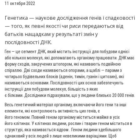
11 октября 2022
Генетика — наукове дослідження генів і спадковості
— того, як певні якості чи риси передаються від
батьків нащадкам у результаті змін у
послідовності ДНК.
Ген — це сегмент ДНК, який містить інструкції для побудови однієї
або кількох молекул, які допомагають організму працювати. ДНК має
форму сходів, закручених штопором, які називають подвійною
спіраллю. Дві сходи називаються опорами, а щаблі — парами з
чотирьох будівельних блоків (аденін, тимін, гуанін і цитозин), які
називаються основами. Послідовності цих основ забезпечують
інструкції для побудови молекул, більшість з яких
є білками. Дослідники підрахували, що у людини близько 20 000 генів.
Весь генетичний матеріал організму, включаючи його гени та інші
елементи, які контролюють активність цих генів, є
його геномом. Повний геном організму міститься майже в усіх
його клітинах. У клітинах людини, рослин і тварин геном міститься в
структурі, яка називається ядром . Геном людини здебільшого
однаковий у всіх людей з лише невеликими варіаціями. Щоб