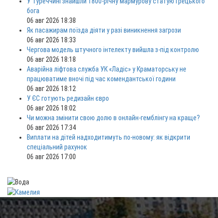
У Туреччині знайшли 1800-річну мармурову статую грецького
бога
06 авг 2026 18:38
Як пасажирам поїзда діяти у разі виникнення загрози
06 авг 2026 18:33
Чергова модель штучного інтелекту вийшла з-під контролю
06 авг 2026 18:18
Аварійна ліфтова служба УК «Ладіс» у Краматорську не
працюватиме вночі під час комендантської години
06 авг 2026 18:12
У ЄС готують редизайн євро
06 авг 2026 18:02
Чи можна змінити свою долю в онлайн-гемблінгу на краще?
06 авг 2026 17:34
Виплати на дітей надходитимуть по-новому: як відкрити
спеціальний рахунок
06 авг 2026 17:00