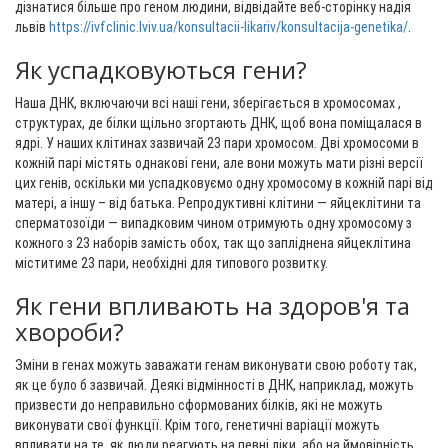
дізнатися більше про геном людини, відвідайте веб-сторінку надiя
львiв
https://ivfclinic.lviv.ua/konsultacii-likariv/konsultacija-genetika/
.
Як успадковуються гени?
Наша ДНК, включаючи всі наші гени, зберігається в хромосомах ,
структурах, де білки щільно згортають ДНК, щоб вона поміщалася в
ядрі. У наших клітинах зазвичай 23 пари хромосом. Дві хромосоми в
кожній парі містять однакові гени, але вони можуть мати різні версії
цих генів, оскільки ми успадковуємо одну хромосому в кожній парі від
матері, а іншу – від батька. Репродуктивні клітини — яйцеклітини та
сперматозоїди — випадковим чином отримують одну хромосому з
кожного з 23 наборів замість обох, так що запліднена яйцеклітина
міститиме 23 пари, необхідні для типового розвитку.
Як гени впливають на здоров'я та
хвороби?
Зміни в генах можуть заважати генам виконувати свою роботу так,
як це було б зазвичай. Деякі відмінності в ДНК, наприклад, можуть
призвести до неправильно сформованих білків, які не можуть
виконувати свої функції. Крім того, генетичні варіації можуть
впливати на те, як люди реагують на певні ліки, або на ймовірність