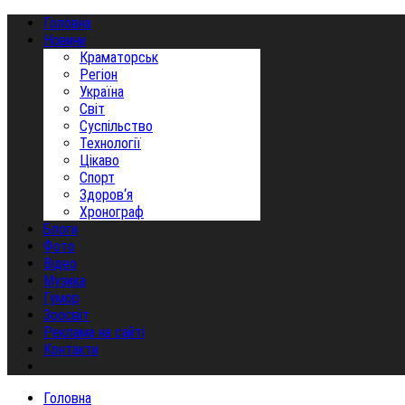
Головна
Новини
Краматорськ
Регіон
Україна
Світ
Суспільство
Технології
Цікаво
Спорт
Здоров‘я
Хронограф
Блоги
Фото
Відео
Музика
Гумор
Зоосвіт
Реклама на сайті
Контакти
Головна