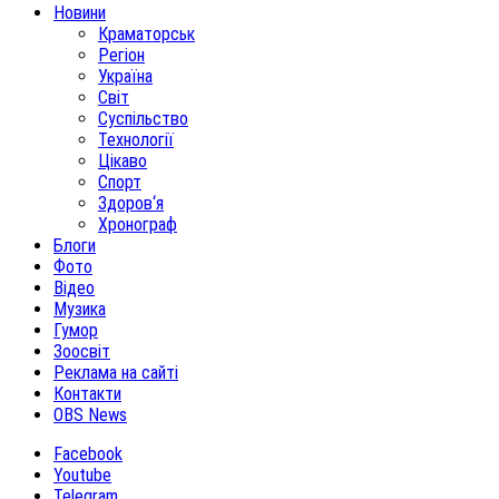
Новини
Краматорськ
Регіон
Україна
Світ
Суспільство
Технології
Цікаво
Спорт
Здоров‘я
Хронограф
Блоги
Фото
Відео
Музика
Гумор
Зоосвіт
Реклама на сайті
Контакти
OBS News
Facebook
Youtube
Telegram