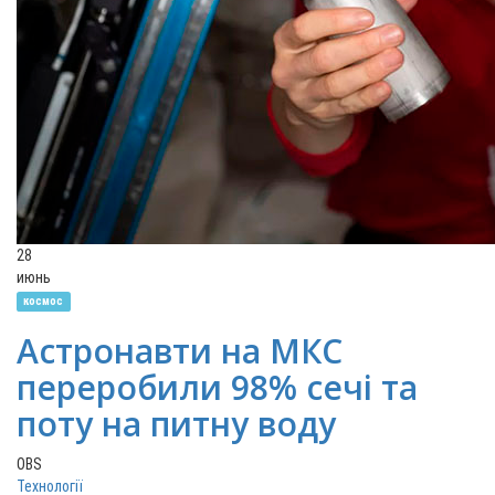
28
июнь
космос
Астронавти на МКС
переробили 98% сечі та
поту на питну воду
OBS
Технології