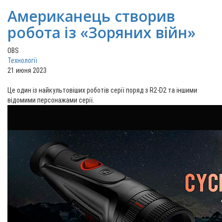
Американець створив
робота із «Зоряних війн»
OBS
Технології
21 июня 2023
Це один із найкультовіших роботів серії поряд з R2-D2 та іншими
відомими персонажами серії.