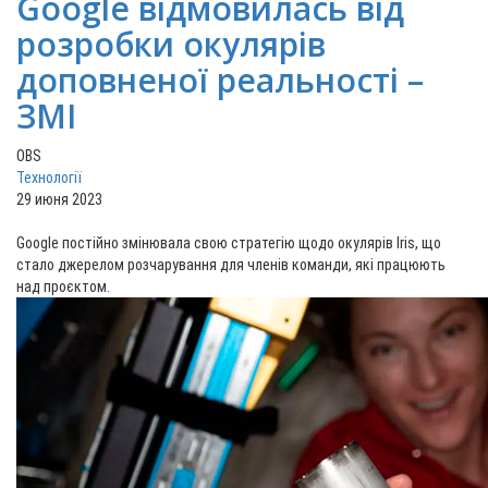
Google відмовилась від
розробки окулярів
доповненої реальності –
ЗМІ
OBS
Технології
29 июня 2023
Google постійно змінювала свою стратегію щодо окулярів Iris, що
стало джерелом розчарування для членів команди, які працюють
над проєктом.