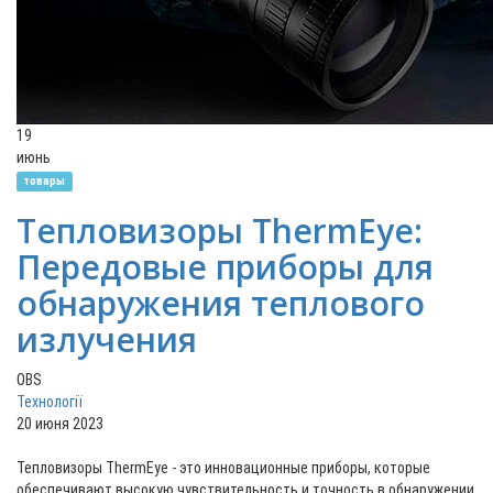
19
июнь
товары
Тепловизоры ThermEye:
Передовые приборы для
обнаружения теплового
излучения
OBS
Технології
20 июня 2023
Тепловизоры ThermEye - это инновационные приборы, которые
обеспечивают высокую чувствительность и точность в обнаружении