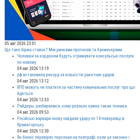
05 авг 2026 23:01
Що таке біржа ставок? Між ринками прогнозів та букмекерами
Чоловіки за кордоном будуть отримувати консульські послуги
по-новому
04 авг 2026 13:19
рф встановила рекорд за кількістю ракетних ударів
04 авг 2026 13:12
ВПО можуть не платити за частину комунальних послуг: про що
йдеться
04 авг 2026 12:53
Райдеры: разбираемся, кому реально нужна такая техника
04 авг 2026 09:53
Російські варвари знову завдали удару по 14-поверхівці в
Краматорську
04 авг 2026 12:30
Як бізнес перевіряє персонал на поліграфі: коли це законно і