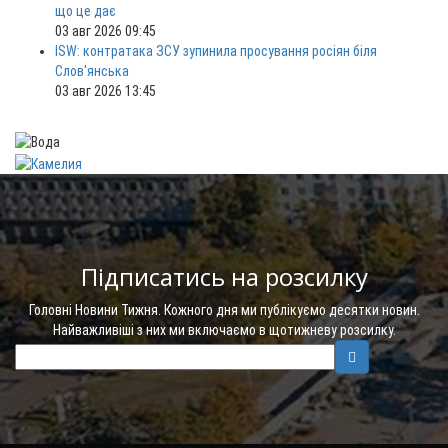
що це дає
03 авг 2026 09:45
ISW: контратака ЗСУ зупинила просування росіян біля
Слов'янська
03 авг 2026 13:45
Підписатись на розсилку
Головні Новини Тижня. Кожного дня ми публікуємо десятки новин.
Найважливіші з них ми включаємо в щотижневу розсилку.