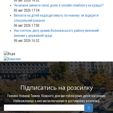
06 авг 2026 18:02
Чи можна змінити свою долю в онлайн-гемблінгу на краще?
06 авг 2026 17:34
Виплати на дітей надходитимуть по-новому: як відкрити
спеціальний рахунок
06 авг 2026 17:00
Настоятель двох храмів Волноваського району визнаний
винним у державній зраді
06 авг 2026 16:52
Підписатись на розсилку
Головні Новини Тижня. Кожного дня ми публікуємо десятки новин.
Найважливіші з них ми включаємо в щотижневу розсилку.