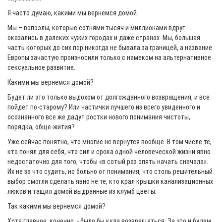
Я часто думаю, какими мы вернемся домой.
Мы – вэпээлы, которые сотнями тысяч и миллионами вдруг
оказались в далеких чужих городах и даже странах. Мы, большая
часть которых до сих пор никогда не бывала за границей, а название
Европы зачастую произносили только с намеком на альтернативное
сексуальное развитие.
Какими мы вернемся домой?
Будет ли это только выдохом от долгожданного возвращения, и все
пойдет по-старому? Или частички лучшего из всего увиденного и
осознанного все же дадут ростки нового понимания чистоты,
порядка, обще-жития?
Уже сейчас понятно, что многие не вернутся вообще. В том числе те,
кто понял для себя, что сил и срока одной человеческой жизни явно
недостаточно для того, чтобы «в сотый раз опять начать сначала».
Их не за что судить, но больно от понимания, что столь решительный
выбор смогли сделать явно не те, кто крал крышки канализационных
люков и тащил домой выдранные из клумб цветы.
Так какими мы вернемся домой?
Хотя главное, конечно, - было бы куда возвращаться. За это и будем