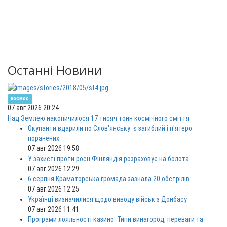
Останні Новини
космос
07 авг 2026 20:24
Над Землею накопичилося 17 тисяч тонн космічного сміття
Окупанти вдарили по Слов'янську: є загиблий і п'ятеро
поранених
07 авг 2026 19:58
У захисті проти росії Фінляндія розраховує на болота
07 авг 2026 12:29
6 серпня Краматорська громада зазнала 20 обстрілів
07 авг 2026 12:25
Українці визначилися щодо виводу військ з Донбасу
07 авг 2026 11:41
Програми лояльності казино. Типи винагород, переваги та