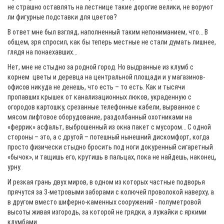
не страшно оставлять на лестнице такие дорогие велики, не воруют
ли фигурные подставки для цветов?
В ответ мне был взгляд, наполненный таким непониманием, что… В
общем, зря спросил, как бы теперь местные не стали думать лишнее,
глядя на понаехавших…
Нет, мне не стыдно за родной город. Но выдранные из клумб с
корнем цветы и деревца на центральной площади и у магазинов-
офисов никуда не денешь, что есть – то есть. Как и тысячи
пропавших крышек от канализационных люков, украденную с
огородов картошку, срезанные телефонные кабели, вырванное с
мясом лифтовое оборудование, раздолбанный охотниками на
«феррик» асфальт, выброшенный из окна пакет с мусором… С одной
стороны – это, а с другой – потешный нынешний дискомфорт, когда
просто физически стыдно бросить под ноги докуренный сигаретный
«бычок», и тащишь его, крутишь в пальцах, пока не найдешь, наконец,
урну.
И резкая грань двух миров, в одном из которых частные подворья
прячутся за 3-метровыми заборами с колючей проволокой наверху, а
в другом вместо шиферно-каменных сооружений - полуметровой
высоты живая изгородь, за которой не грядки, а лужайки с яркими
клумбами...