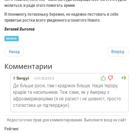
молиться, и ради этого помогать армии.
И понемногу, потихоньку, бережно, но надежно пестовать в себе
привитые ростки всего увиденного и понятого Нового.
Виталий Выголов
личное
Назад
Вперёд
Комментарии
+3
#
Sergyi
16.05.2022 08:10
Де більше русні, там і крадіжок більше. Нація терору,
крадіїв та насильників. Теж саме, як у Америці з
афроамериканцями (я не расист і не шовініст, просто
статистика це підтверджує).
Недостаточно прав для комментирования. Выполните вход на сайт
Рейтинг: