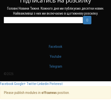
Підписатись на розсилку
Головні Новини Тижня. Кожного дня ми публікуємо десятки новин.
Найважливіші з них ми включаємо в щотижневу розсилку.
Facebook
Youtube
Telegram
©2026
Facebook
Google+
Twitter
Linkedin
Pinterest
Please publish modules in
offcanvas
position.