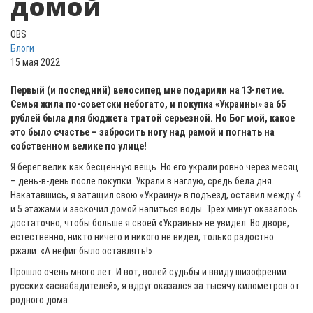
домой
OBS
Блоги
15 мая 2022
Первый (и последний) велосипед мне подарили на 13-летие.
Семья жила по-советски небогато, и покупка «Украины» за 65
рублей была для бюджета тратой серьезной. Но Бог мой, какое
это было счастье – забросить ногу над рамой и погнать на
собственном велике по улице!
Я берег велик как бесценную вещь. Но его украли ровно через месяц
– день-в-день после покупки. Украли в наглую, средь бела дня.
Накатавшись, я затащил свою «Украину» в подъезд, оставил между 4
и 5 этажами и заскочил домой напиться воды. Трех минут оказалось
достаточно, чтобы больше я своей «Украины» не увидел. Во дворе,
естественно, никто ничего и никого не видел, только радостно
ржали: «А нефиг было оставлять!»
Прошло очень много лет. И вот, волей судьбы и ввиду шизофрении
русских «асвабадителей», я вдруг оказался за тысячу километров от
родного дома.