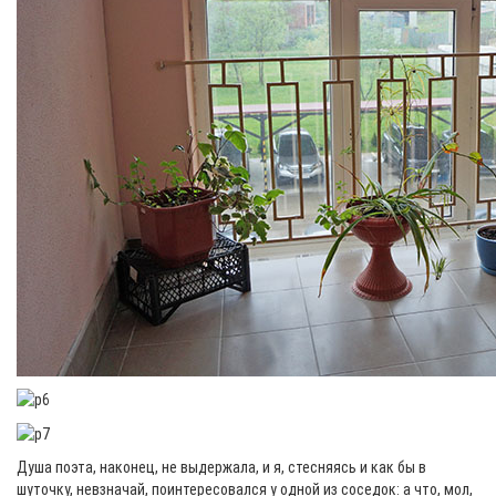
Душа поэта, наконец, не выдержала, и я, стесняясь и как бы в
шуточку, невзначай, поинтересовался у одной из соседок: а что, мол,