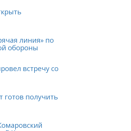
ткрыть
рячая линия» по
ой обороны
ровел встречу со
 готов получить
Комаровский