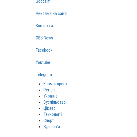
Зоосвіт
Реклама на сайті
Контакти
OBS News
Facebook
Youtube
Telegram
Краматорськ
Регіон
Україна
Суспільство
Цікаво
Технології
Спорт
Здоров‘я