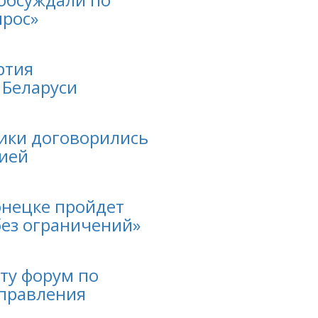
прос»
ртия
 Беларуси
ики договорились
цией
онецке пройдет
без ограничений»
ту форум по
управления