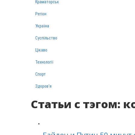
Краматорськ
Регіон
Україна
Суспільство
Цікаво
Технології
Спорт
Здоров‘я
Статьи с тэгом: 
Байден и Путин 50 минут