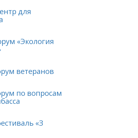
ентр для
а
орум «Экология
»
орум ветеранов
орум по вопросам
нбасса
естиваль «З