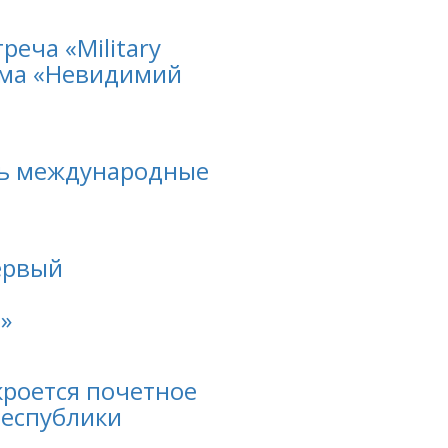
реча «Military
ьма «Невидимий
сь международные
ервый
»
кроется почетное
Республики