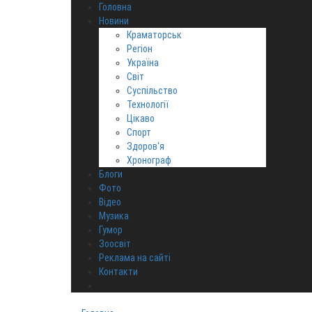
Головна
Новини
Краматорськ
Регіон
Україна
Світ
Суспільство
Технології
Цікаво
Спорт
Здоров‘я
Хронограф
Блоги
Фото
Відео
Музика
Гумор
Зоосвіт
Реклама на сайті
Контакти