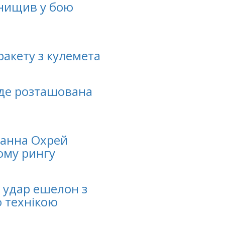
знищив у бою
ракету з кулемета
, де розташована
Ганна Охрей
ому рингу
д удар ешелон з
ю технікою