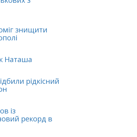
оміг знищити
ополі
як Наташа
ідбили рідкісний
он
ов із
новий рекорд в