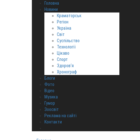
Головна
Новини
Краматорськ
Регіон
Україна
Світ
Суспільство
Технології
Цікаво
Спорт
Здоров‘я
Хронограф
Блоги
Фото
Відео
Музика
Гумор
Зоосвіт
Реклама на сайті
Контакти