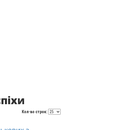
спіхи
Кол-во строк:
ськових з