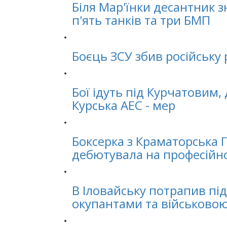
Біля Мар'їнки десантник 
п'ять танків та три БМП
Боєць ЗСУ збив російську 
Бої ідуть під Курчатовим
Курська АЕС - мер
Боксерка з Краматорська 
дебютувала на професійн
В Іловайську потрапив пі
окупантами та військово