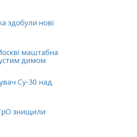
а здобули нові
 Москві маштабна
густим димом
увач Су-30 над
 ТрО знищили