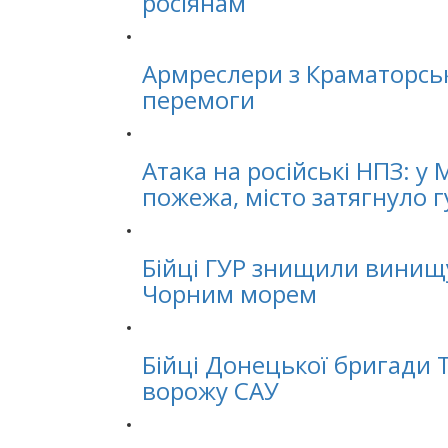
росіянам
Армреслери з Краматорськ
перемоги
Атака на російські НПЗ: у
пожежа, місто затягнуло 
Бійці ГУР знищили винищ
Чорним морем
Бійці Донецької бригади
ворожу САУ