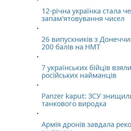
12-річна українка стала че
запам'ятовування чисел
26 випускників з Донечч
200 балів на НМТ
7 українських бійців взял
російських найманців
Panzer kaput: ЗСУ знищил
танкового виродка
Армія дронів завдала рек