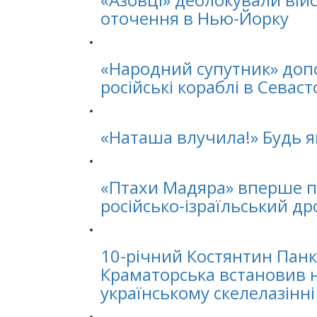
оточення в Нью-Йорку
«Народний супутник» доп
російські кораблі в Севаст
«Наташа влучила!» Будь 
«Птахи Мадяра» вперше п
російсько-ізраїльський др
10-річний Костянтин Панк
Краматорська встановив 
українському скелелазінні