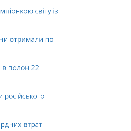
мпіонкою світу із
ини отримали по
и в полон 22
и російського
ордних втрат