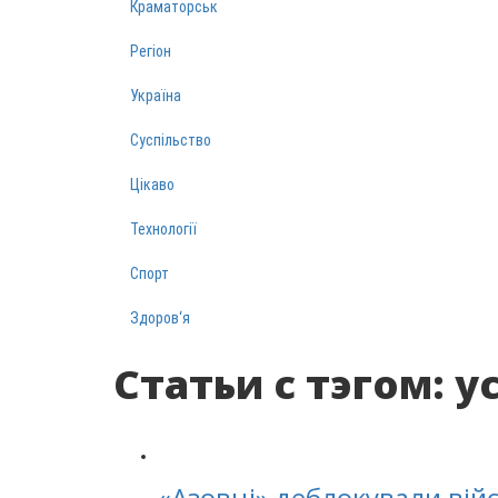
Краматорськ
Регіон
Україна
Суспільство
Цікаво
Технології
Спорт
Здоров‘я
Статьи с тэгом: у
«Азовці» деблокували вій