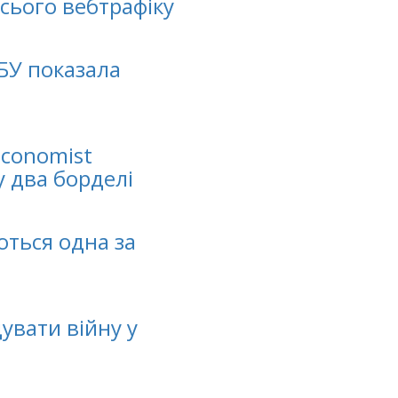
усього вебтрафіку
СБУ показала
Economist
у два борделі
ються одна за
увати війну у