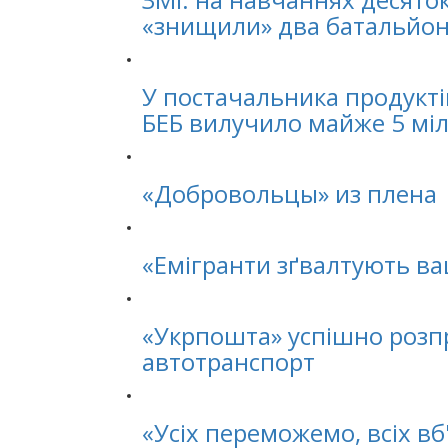
«знищили» два батальйо
У постачальника продукт
БЕБ вилучило майже 5 міл
«Добровольцы» из плена
«Емігранти зґвалтують ва
«Укрпошта» успішно розпр
автотранспорт
«Усіх переможемо, всіх вб'