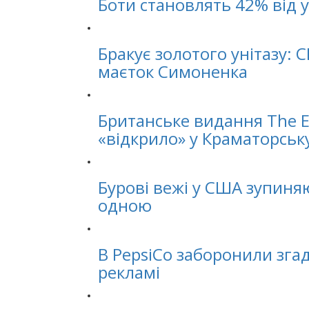
Боти становлять 42% від 
Бракує золотого унітазу: 
маєток Симоненка
Британське видання The 
«відкрило» у Краматорськ
Бурові вежі у США зупиня
одною
В PepsiCo заборонили згад
рекламі