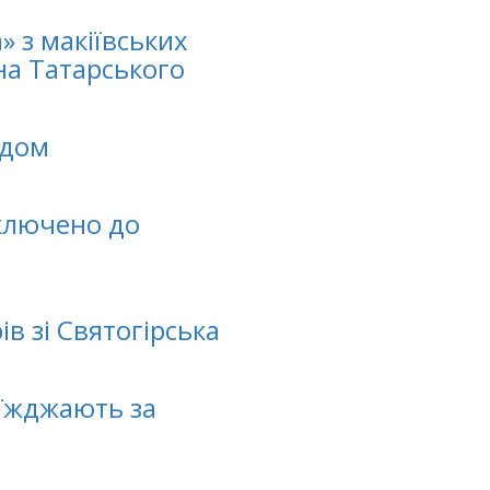
» з макіївських
на Татарського
ідом
включено до
в зі Святогірська
иїжджають за