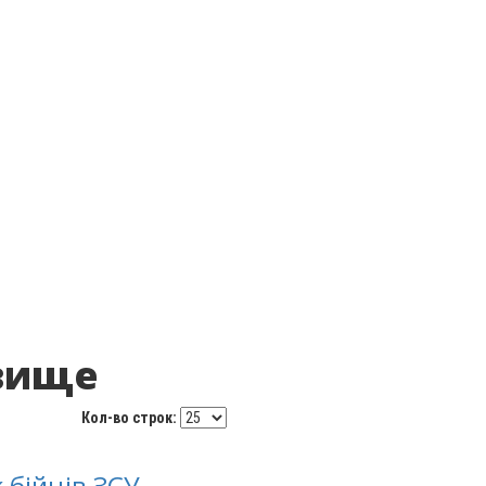
явище
Кол-во строк:
 бійців ЗСУ