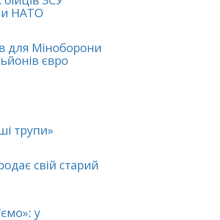
ни НАТО
ів для Міноборони
ьйонів євро
ші трупи»
одає свій старий
ємо»: у