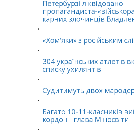
Петербурзі ліквідовано
пропагандиста-«військора
карних злочинців Владле
«Хом'яки» з російським сл
304 українських атлетів 
списку ухилянтів
Cудитимуть двох мародері
Багато 10-11-класників в
кордон - глава Міносвіти