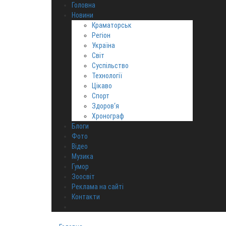
Головна
Новини
Краматорськ
Регіон
Україна
Світ
Суспільство
Технології
Цікаво
Спорт
Здоров‘я
Хронограф
Блоги
Фото
Відео
Музика
Гумор
Зоосвіт
Реклама на сайті
Контакти