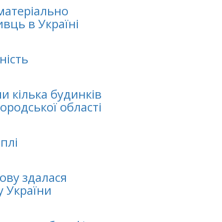
матеріально
вць в Україні
ність
и кілька будинків
ородської області
оплі
нову здалася
у України