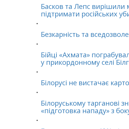
Басков та Лепс вирішили 
підтримати російських уби
Безкарність та вседозволе
Бійці «Ахмата» пограбувал
у прикордонному селі Білг
Білорусі не вистачає карт
Білоруському тарганові з
«підготовка нападу» з бок