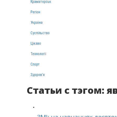
Краматорськ
Регіон
Україна
Суспільство
Цікаво
Технології
Спорт
Здоров‘я
Статьи с тэгом: 
ЗМІ: на навчаннях десяток