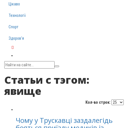
Цікаво
Технології
Спорт
Здоров‘я
Telegram
Статьи с тэгом:
явище
Кол-во строк:
Чому у Трускавці заздалегідь
бояться приїзду медиків із