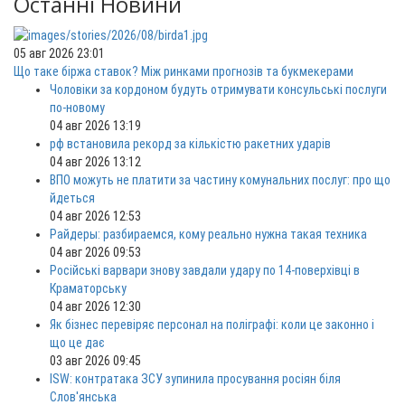
Останні Новини
05 авг 2026 23:01
Що таке біржа ставок? Між ринками прогнозів та букмекерами
Чоловіки за кордоном будуть отримувати консульські послуги
по-новому
04 авг 2026 13:19
рф встановила рекорд за кількістю ракетних ударів
04 авг 2026 13:12
ВПО можуть не платити за частину комунальних послуг: про що
йдеться
04 авг 2026 12:53
Райдеры: разбираемся, кому реально нужна такая техника
04 авг 2026 09:53
Російські варвари знову завдали удару по 14-поверхівці в
Краматорську
04 авг 2026 12:30
Як бізнес перевіряє персонал на поліграфі: коли це законно і
що це дає
03 авг 2026 09:45
ISW: контратака ЗСУ зупинила просування росіян біля
Слов'янська