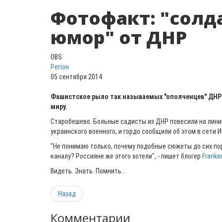
Фотофакт: "солд
юмор" от ДНР
OBS
Регіон
05 сентября 2014
Фашистское рыло так называемых "ополченцев" ДНР
миру.
Старобешево. Больные садисты из ДНР повесили на лини
украинского военного, и гордо сообщили об этом в сети И
"Не понимаю только, почему подобные сюжеты до сих по
каналу? Россияне же этого хотели", - пишет блогер
Franke
Видеть. Знать. Помнить...
Назад
Комментарии