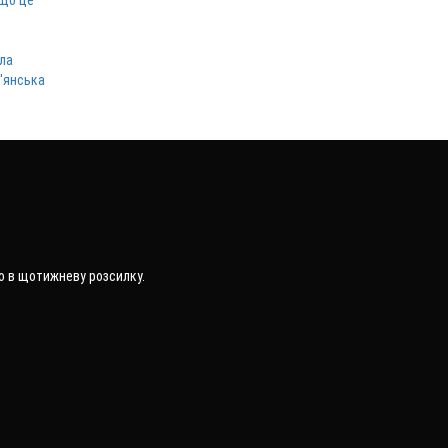
 що це
ла
в'янська
о в щотижневу розсилку.