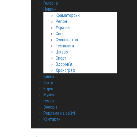
Головна
Новини
Краматорськ
Регіон
Україна
Світ
Суспільство
Технології
Цікаво
Спорт
Здоров‘я
Хронограф
Блоги
Фото
Відео
Музика
Гумор
Зоосвіт
Реклама на сайті
Контакти