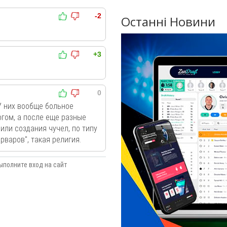
-2
Останні Новини
+3
0
У них вообще больное
огом, а после еще разные
или создания чучел, по типу
арваров", такая религия.
ыполните вход на сайт