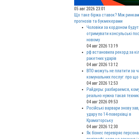
05 авг 2026 23:01
Що таке біржа ставок? Між ринка
прогнозів та букмекерами
Чоловіки за кордоном будут
отримувати консульські пос
новому
04 авг 2026 13:19
рф встановила рекорд за кі
ракетних ударів
04 авг 2026 13:12
ВПО можуть не платити за ч
комунальних послуг: про що
04 авг 2026 12:53
Райдеры: разбираемся, ком
реально нужна такая техни
04 авг 2026 09:53
Російські варвари знову за
удару по 14-поверхівці в
Краматорську
04 авг 2026 12:30
Як бізнес перевіряє персона