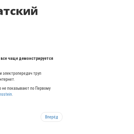
атский
 все чаще демонстрируется
и электропередач труп
нтернет.
р не показывают по Первому
nsstein
.
Вперёд