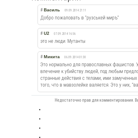
#
Василь
09.09.2014 21:11
Добро пожаловать в "рузськей миръ"
#
U2
07.09.2014 16:56
это не люди. Мутанты
#
Микита
06.09.2014 01:30
Это нормально для православных фашистов. 
влечение к убийству людей, под любым предл
странные действия с телами, ими замученных 
того, что в мавзолейке валяется. Это у них, "в
Недостаточно прав для комментирования. В