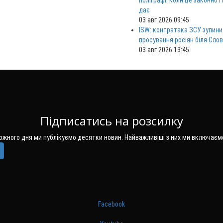
поліграфі: коли це законно і
дає
03 авг 2026 09:45
ISW: контратака ЗСУ зупини
просування росіян біля Сло
03 авг 2026 13:45
Підписатись на розсилку
Кожного дня ми публікуємо десятки новин. Найважливіші з них ми включаєм
Facebook