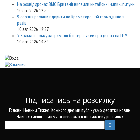
На розвіддронах ВМС Британії виявили китайські чипи-шпигуни
10 авг 2026 12:50
9 серпня росіяни вдарили по Краматорській громаді шість
разів
10 авг 2026 12:37
У Краматорську затримали блогера, який працював на ГРУ
10 авг 2026 10:53
Підписатись на розсилку
Головні Новини Тижня. Кожного дня ми публікуємо десятки новин.
Найважливіші з них ми включаємо в щотижневу розсилку.