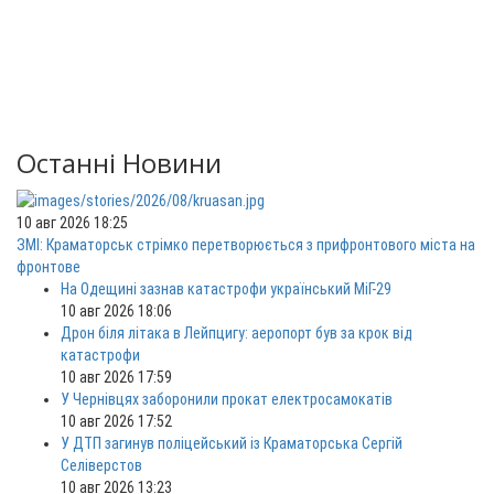
Останні Новини
10 авг 2026 18:25
ЗМІ: Краматорськ стрімко перетворюється з прифронтового міста на
фронтове
На Одещині зазнав катастрофи український МіГ-29
10 авг 2026 18:06
Дрон біля літака в Лейпцигу: аеропорт був за крок від
катастрофи
10 авг 2026 17:59
У Чернівцях заборонили прокат електросамокатів
10 авг 2026 17:52
У ДТП загинув поліцейський із Краматорська Сергій
Селіверстов
10 авг 2026 13:23