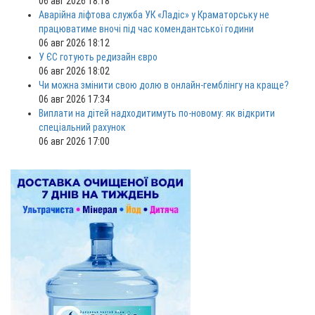
06 авг 2026 18:18
Аварійна ліфтова служба УК «Ладіс» у Краматорську не
працюватиме вночі під час комендантської години
06 авг 2026 18:12
У ЄС готують редизайн євро
06 авг 2026 18:02
Чи можна змінити свою долю в онлайн-гемблінгу на краще?
06 авг 2026 17:34
Виплати на дітей надходитимуть по-новому: як відкрити
спеціальний рахунок
06 авг 2026 17:00