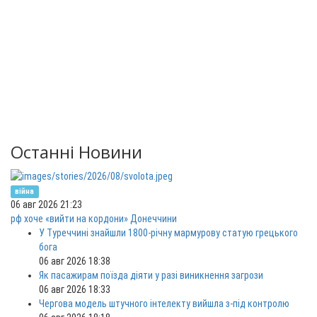
Останні Новини
війна
06 авг 2026 21:23
рф хоче «вийти на кордони» Донеччини
У Туреччині знайшли 1800-річну мармурову статую грецького
бога
06 авг 2026 18:38
Як пасажирам поїзда діяти у разі виникнення загрози
06 авг 2026 18:33
Чергова модель штучного інтелекту вийшла з-під контролю