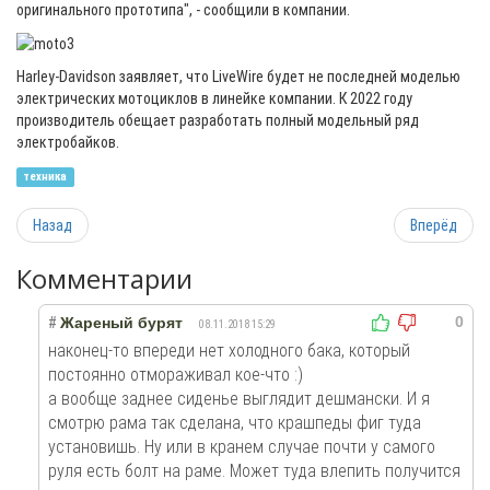
оригинального прототипа", - сообщили в компании.
Harley-Davidson заявляет, что LiveWire будет не последней моделью
электрических мотоциклов в линейке компании. К 2022 году
производитель обещает разработать полный модельный ряд
электробайков.
техника
Назад
Вперёд
Комментарии
0
#
Жареный бурят
08.11.2018 15:29
наконец-то впереди нет холодного бака, который
постоянно отмораживал кое-что :)
а вообще заднее сиденье выглядит дешмански. И я
смотрю рама так сделана, что крашпеды фиг туда
установишь. Ну или в кранем случае почти у самого
руля есть болт на раме. Может туда влепить получится