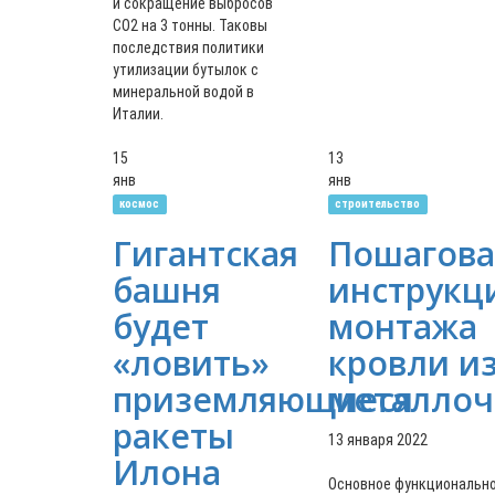
и сокращение выбросов
CO2 на 3 тонны. Таковы
последствия политики
утилизации бутылок с
минеральной водой в
Италии.
15
13
янв
янв
космос
строительство
Гигантская
Пошагова
башня
инструкц
будет
монтажа
«ловить»
кровли и
приземляющиеся
металло
ракеты
13 января 2022
Илона
Основное функциональн