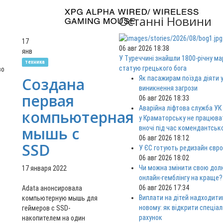
Останні Новини
17
06 авг 2026 18:38
янв
У Туреччині знайшли 1800-річну м
техника
статую грецького бога
во
Создана
Як пасажирам поїзда діяти у
виникнення загрози
первая
06 авг 2026 18:33
Аварійна ліфтова служба УК
компьютерная
у Краматорську не працюв
мышь с
вночі під час комендантськ
06 авг 2026 18:12
SSD
У ЄС готують редизайн євро
06 авг 2026 18:02
Чи можна змінити свою дол
17 января 2022
онлайн-гемблінгу на краще?
06 авг 2026 17:34
Adata анонсировала
Виплати на дітей надходити
компьютерную мышь для
новому: як відкрити спеціа
геймеров с SSD-
рахунок
накопителем на один