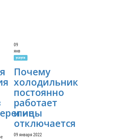
09
янв
услуги
я
Почему
ия
холодильник
постоянно
з
работает
черепицы
и не
отключается
09 января 2022
ое