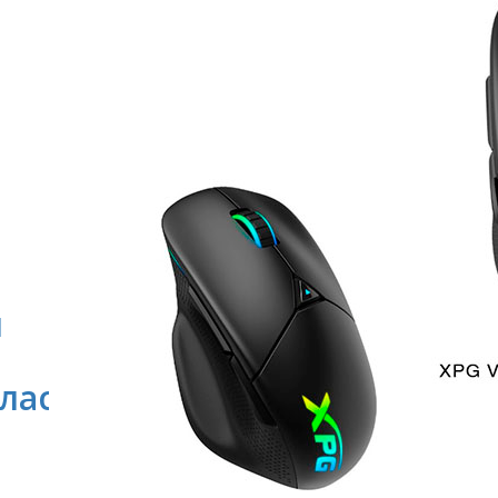
и
а
ластиковых