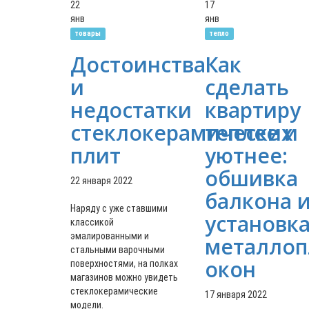
22
17
янв
янв
товары
тепло
Достоинства
Как
и
сделать
недостатки
квартиру
стеклокерамических
теплее и
плит
уютнее:
обшивка
22 января 2022
балкона 
Наряду с уже ставшими
установк
классикой
эмалированными и
металлоп
стальными варочными
окон
поверхностями, на полках
магазинов можно увидеть
стеклокерамические
17 января 2022
модели.