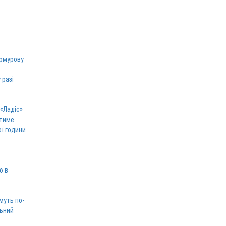
армурову
 разі
 «Ладіс»
атиме
ої години
ю в
муть по-
льний