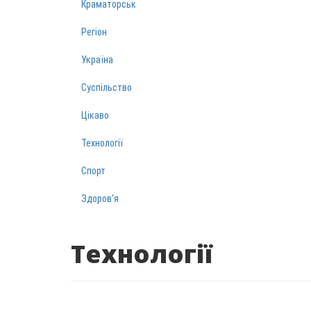
Краматорськ
Регіон
Україна
Суспільство
Цікаво
Технології
Спорт
Здоров‘я
Технології