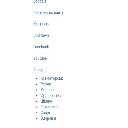
Зоосвіт
Реклама на сайті
Контакти
OBS News
Facebook
Youtube
Telegram
Краматорськ
Регіон
Україна
Суспільство
Цікаво
Технології
Спорт
Здоров‘я