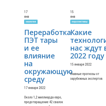
17
15
янв
янв
экология
перспективы
Переработка
Какие
ПЭТ тары
технолог
и ее
нас ждут 
влияние
2022 году
на
15 января 2022
окружающую
Главные прогнозы от
среду
зарубежных экспертов.
17 января 2022
Около 1,2 миллиарда евро,
предотвращение 42 свалок