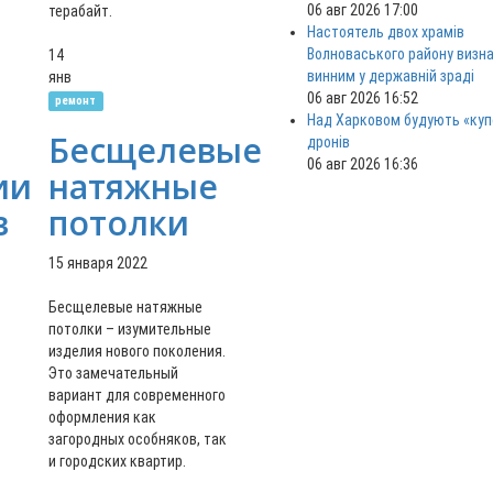
06 авг 2026 17:00
терабайт.
Настоятель двох храмів
Волноваського району визн
14
винним у державній зраді
янв
06 авг 2026 16:52
ремонт
Над Харковом будують «куп
Бесщелевые
дронів
06 авг 2026 16:36
ии
натяжные
в
потолки
15 января 2022
Бесщелевые натяжные
потолки – изумительные
изделия нового поколения.
Это замечательный
вариант для современного
оформления как
загородных особняков, так
и городских квартир.