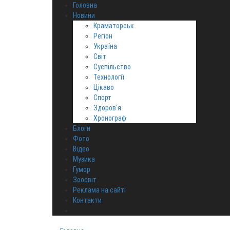
Головна
Новини
Краматорськ
Регіон
Україна
Світ
Суспільство
Технології
Цікаво
Спорт
Здоров‘я
Хронограф
Блоги
Фото
Відео
Музика
Гумор
Зоосвіт
Реклама на сайті
Контакти