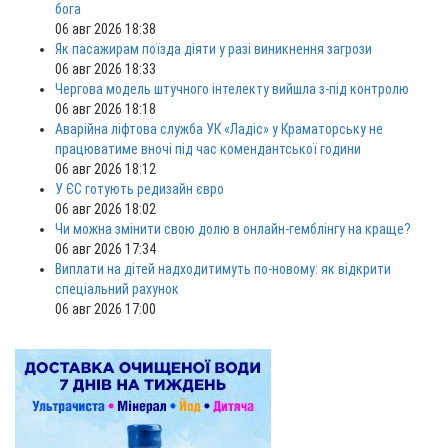
бога
06 авг 2026 18:38
Як пасажирам поїзда діяти у разі виникнення загрози
06 авг 2026 18:33
Чергова модель штучного інтелекту вийшла з-під контролю
06 авг 2026 18:18
Аварійна ліфтова служба УК «Ладіс» у Краматорську не
працюватиме вночі під час комендантської години
06 авг 2026 18:12
У ЄС готують редизайн євро
06 авг 2026 18:02
Чи можна змінити свою долю в онлайн-гемблінгу на краще?
06 авг 2026 17:34
Виплати на дітей надходитимуть по-новому: як відкрити
спеціальний рахунок
06 авг 2026 17:00