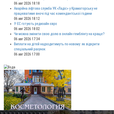
06 авг 2026 18:18
Аварійна ліфтова служба УК «Ладіс» у Краматорську не
працюватиме вночі під час комендантської години
06 авг 2026 18:12
У ЄС готують редизайн євро
06 авг 2026 18:02
Чи можна змінити свою долю в онлайн-гемблінгу на краще?
06 авг 2026 17:34
Виплати на дітей надходитимуть по-новому: як відкрити
спеціальний рахунок
06 авг 2026 17:00