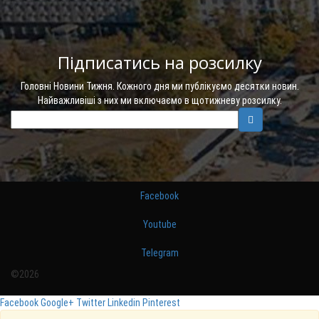
Підписатись на розсилку
Головні Новини Тижня. Кожного дня ми публікуємо десятки новин.
Найважливіші з них ми включаємо в щотижневу розсилку.
Facebook
Youtube
Telegram
©2026
Facebook
Google+
Twitter
Linkedin
Pinterest