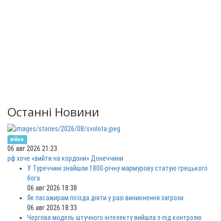
Останні Новини
війна
06 авг 2026 21:23
рф хоче «вийти на кордони» Донеччини
У Туреччині знайшли 1800-річну мармурову статую грецького
бога
06 авг 2026 18:38
Як пасажирам поїзда діяти у разі виникнення загрози
06 авг 2026 18:33
Чергова модель штучного інтелекту вийшла з-під контролю