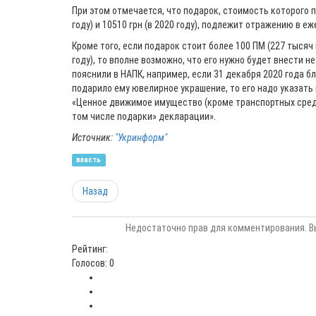
При этом отмечается, что подарок, стоимость которого п
году) и 10510 грн (в 2020 году), подлежит отражению в е
Кроме того, если подарок стоит более 100 ПМ (227 тысяч г
году), то вполне возможно, что его нужно будет внести н
пояснили в НАПК, например, если 31 декабря 2020 года 
подарило ему ювелирное украшение, то его надо указать в
«Ценное движимое имущество (кроме транспортных средс
том числе подарки» декларации».
Источник:
"Укринформ"
власть
Назад
Недостаточно прав для комментирования. В
Рейтинг:
Голосов: 0