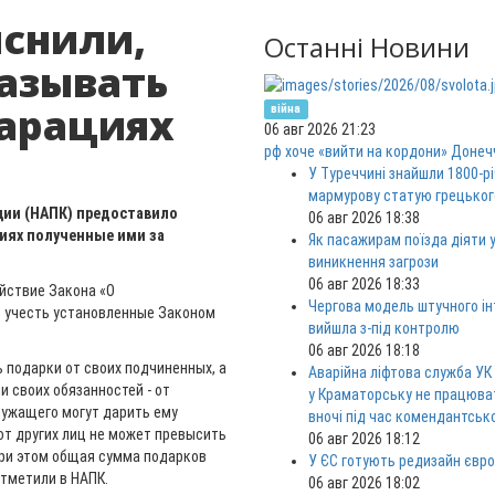
снили,
Останні Новини
казывать
ларациях
війна
06 авг 2026 21:23
рф хоче «вийти на кордони» Донеч
У Туреччині знайшли 1800-р
мармурову статую грецьког
ции (НАПК) предоставило
06 авг 2026 18:38
циях полученные ими за
Як пасажирам поїзда діяти у
виникнення загрози
06 авг 2026 18:33
йствие Закона «О
Чергова модель штучного ін
т учесть установленные Законом
вийшла з-під контролю
06 авг 2026 18:18
 подарки от своих подчиненных, а
Аварійна ліфтова служба УК
и своих обязанностей - от
у Краматорську не працюв
лужащего могут дарить ему
вночі під час комендантськ
от других лиц не может превысить
06 авг 2026 18:12
 При этом общая сумма подарков
У ЄС готують редизайн євро
отметили в НАПК.
06 авг 2026 18:02