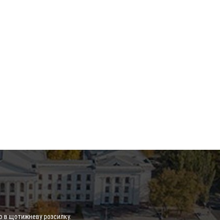
о в щотижневу розсилку.