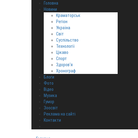
Головна
Новини
Краматорськ
Регіон
Україна
Світ
Суспільство
Технології
Цікаво
Спорт
Здоров‘я
Хронограф
Блоги
Фото
Відео
Музика
Гумор
Зоосвіт
Реклама на сайті
Контакти