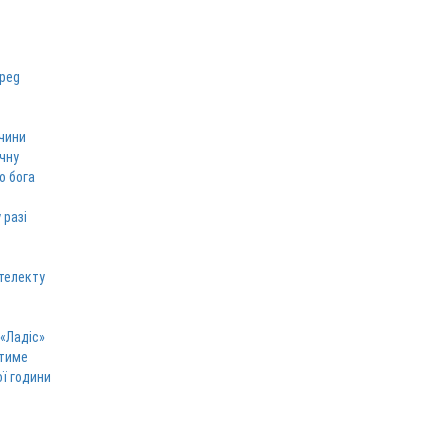
чини
ічну
о бога
 разі
телекту
 «Ладіс»
атиме
ої години