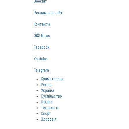
Зоосвіт
Реклама на сайті
Контакти
OBS News
Facebook
Youtube
Telegram
Краматорськ
Регіон
Україна
Суспільство
Цікаво
Технології
Спорт
Здоров‘я