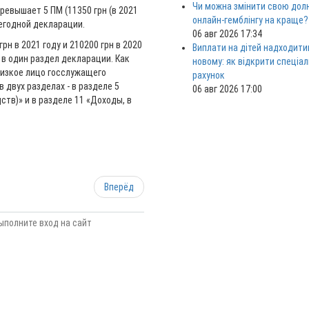
Чи можна змінити свою дол
ревышает 5 ПМ (11350 грн (в 2021
онлайн-гемблінгу на краще?
жегодной декларации.
06 авг 2026 17:34
рн в 2021 году и 210200 грн в 2020
Виплати на дітей надходити
е в один раздел декларации. Как
новому: як відкрити спеціа
близкое лицо госслужащего
рахунок
 двух разделах - в разделе 5
06 авг 2026 17:00
тв)» и в разделе 11 «Доходы, в
Вперёд
ыполните вход на сайт