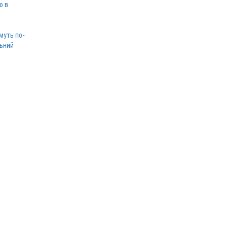
ю в
муть по-
льний