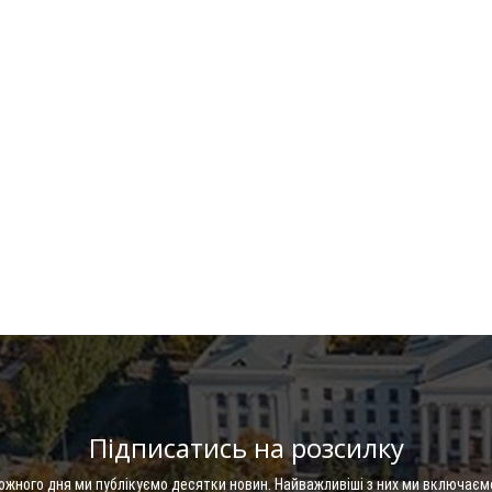
Підписатись на розсилку
Кожного дня ми публікуємо десятки новин. Найважливіші з них ми включаєм