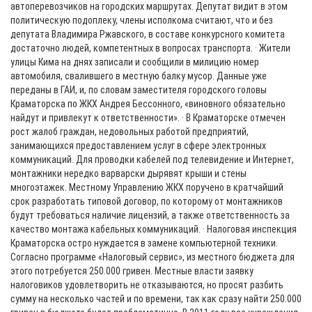
автоперевозчиков на городских маршрутах. Депутат видит в этом
политическую подоплеку, члены исполкома считают, что и без
депутата Владимира Ржавского, в составе конкурсного комитета
достаточно людей, компетентных в вопросах транспорта. · Жители
улицы Кима на днях записали и сообщили в милицию номер
автомобиля, свалившего в местную балку мусор. Данные уже
переданы в ГАИ, и, по словам заместителя городского головы
Краматорска по ЖКХ Андрея Бессонного, «виновного обязательно
найдут и привлекут к ответственности». · В Краматорске отмечен
рост жалоб граждан, недовольных работой предприятий,
занимающихся предоставлением услуг в сфере электронных
коммуникаций. Для проводки кабелей под телевидение и Интернет,
монтажники нередко варварски дырявят крыши и стены
многоэтажек. Местному Управлению ЖКХ поручено в кратчайший
срок разработать типовой договор, по которому от монтажников
будут требоваться наличие лицензий, а также ответственность за
качество монтажа кабельных коммуникаций. · Налоговая инспекция
Краматорска остро нуждается в замене компьютерной техники.
Согласно программе «Налоговый сервис», из местного бюджета для
этого потребуется 250.000 гривен. Местные власти заявку
налоговиков удовлетворить не отказываются, но просят разбить
сумму на несколько частей и по времени, так как сразу найти 250.000