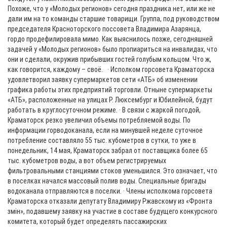
Похоже, что у «Молодых регионов» сегодня праздника нет, или же не
дали им на то команды старшие товарищи. Группа, под руководством
председателя Красноторского поссовета Владимира Азарянца,
гордо продефилировала мимо. Как выяснилось позже, сегодняшней
задачей у «Молодых регионов» было пропиариться на инвалидах, что
они и сделали, окружив прибывших гостей голубым кольцом. Что ж,
как говорится, каждому – своё. · Исполком горсовета Краматорска
удовлетворил заявку супермаркетов сети «АТБ» об изменении
графика работы этих предприятий торговли. Отныне супермаркеты
«АТБ», расположенные на улицах Р. Люксембург и Юбилейной, будут
работать в круглосуточном режиме. · В связи с жаркой погодой,
Краматорск резко увеличил объемы потребляемой воды. По
информации горводоканала, если на минувшей неделе суточное
потребление составляло 55 тыс. кубометров в сутки, то уже в
понедельник, 14 мая, Краматорск забрал от поставщика более 65
тыс. кубометров воды, а вот объем регистрируемых
фильтровальными станциями стоков уменьшился. Это означает, что
в поселках начался массовый полив воды. Специальные бригады
водоканала отправляются в поселки. · Члены исполкома горсовета
Краматорска отказали депутату Владимиру Ржавскому из «Фронта
змiн», подавшему заявку на участие в составе будущего конкурсного
комитета, который будет определять пассажирских