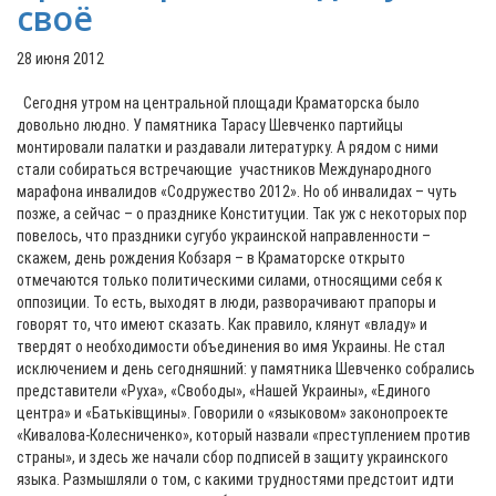
своё
28 июня 2012
Сегодня утром на центральной площади Краматорска было
довольно людно. У памятника Тарасу Шевченко партийцы
монтировали палатки и раздавали литературку. А рядом с ними
стали собираться встречающие участников Международного
марафона инвалидов «Содружество 2012». Но об инвалидах – чуть
позже, а сейчас – о празднике Конституции. Так уж с некоторых пор
повелось, что праздники сугубо украинской направленности –
скажем, день рождения Кобзаря – в Краматорске открыто
отмечаются только политическими силами, относящими себя к
оппозиции. То есть, выходят в люди, разворачивают прапоры и
говорят то, что имеют сказать. Как правило, клянут «владу» и
твердят о необходимости объединения во имя Украины. Не стал
исключением и день сегодняшний: у памятника Шевченко собрались
представители «Руха», «Свободы», «Нашей Украины», «Единого
центра» и «Батькiвщины». Говорили о «языковом» законопроекте
«Кивалова-Колесниченко», который назвали «преступлением против
страны», и здесь же начали сбор подписей в защиту украинского
языка. Размышляли о том, с какими трудностями предстоит идти