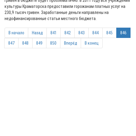
гривен в бюджете будет проблематично. В 2011 году все учреждения
культуры Краматорска предоставили горожанам платных услуг на
230,9 тысяч гривен. Заработанные деньги направлены на
недофинансированные статьи местного бюджета.
В начало
Назад
841
842
843
844
845
846
847
848
849
850
Вперёд
В конец