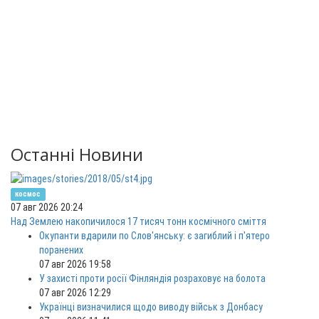
Останні Новини
космос
07 авг 2026 20:24
Над Землею накопичилося 17 тисяч тонн космічного сміття
Окупанти вдарили по Слов'янську: є загиблий і п'ятеро
поранених
07 авг 2026 19:58
У захисті проти росії Фінляндія розраховує на болота
07 авг 2026 12:29
Українці визначилися щодо виводу військ з Донбасу