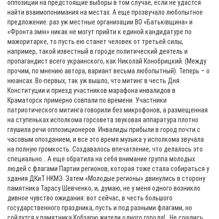
оппозиции на предстоящие выборы в том случае, если не удастся
найти взаимопонимания на местах. А еще прозвучало любопытное
предложение: раз уж местные организации ВО «Батькiвщина» и
«Фронта змiн» никак не могут прийти к единой кандидатуре по
мажоритарке, то пусть ею станет человек от третьей силы,
например, такой известный в городе политический деятель и
пропагандист всего украинского, как Николай Конобрицкий. (Между
прочим, по мнению автора, вариант весьма любопытный). Теперь – о
нюансах. Во-первых, так уж вышло, что митинг в честь Дня
Конституции и приезд участников марафона инвалидов в
Краматорск примерно совпали по времени. Участники
патриотического митинга говорили без микрофонов, а размещенная
на ступеньках исполкома горсовета звуковая аппаратура плотно
глушила речи оппозиционеров. Инвалиды прибыли в город почти с
часовым опозданием, и все это время музыка у исполкома звучала
на полную громкость. Создавалось впечатление, что делалось это
специально… А еще обратила на себя внимание группа молодых
людей с флагами Партии регионов, которая тоже стала собираться у
здания ДКиТ НКМЗ. Затем «Молодые регионы» двинулись в сторону
памятника Тарасу Шевченко, и, думаю, не у меня одного возникло
дивное чувство ожидания: вот сейчас, в честь большого
государственного праздника, пусть и под разными флагами, но
сойдутся у памятника Кобзарю жители одного города!.. Не сошлись.