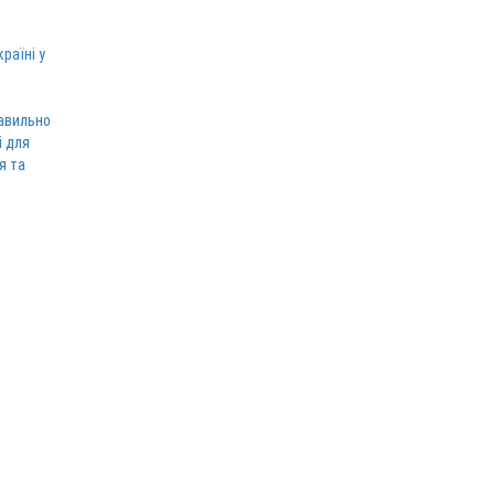
раїні у
равильно
і для
я та