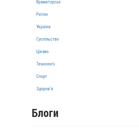
Краматорськ
Регіон
Україна
Суспільство
Цікаво
Технології
Спорт
Здоров‘я
Блоги