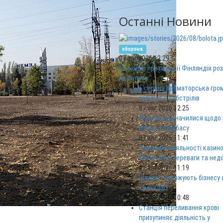
Останні Новини
оборона
07 авг 2026 12:29
У захисті проти росії Фінляндія ро
на болота
6 серпня Краматорська гро
зазнала 20 обстрілів
07 авг 2026 12:25
Українці визначилися щодо
військ з Донбасу
07 авг 2026 11:41
Програми лояльності казино
винагород, переваги та нед
07 авг 2026 11:19
Шахраї погрожують бізнесу
«шахедів»
07 авг 2026 10:48
Станція переливання крові
призупиняє діяльність у