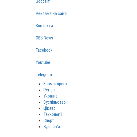
Зоосвіт
Реклама на сайті
Контакти
OBS News
Facebook
Youtube
Telegram
Краматорськ
Регіон
Україна
Суспільство
Цікаво
Технології
Спорт
Здоров‘я