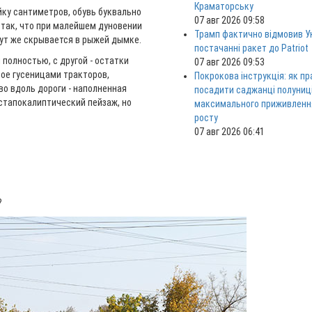
Краматорську
йку сантиметров, обувь буквально
07 авг 2026 09:58
а так, что при малейшем дуновении
Трамп фактично відмовив Ук
 тут же скрывается в рыжей дымке.
постачанні ракет до Patriot
полностью, с другой - остатки
07 авг 2026 09:53
тое гусеницами тракторов,
Покрокова інструкція: як п
во вдоль дороги - наполненная
посадити саджанці полуниц
стапокалиптический пейзаж, но
максимального приживленн
росту
07 авг 2026 06:41
?