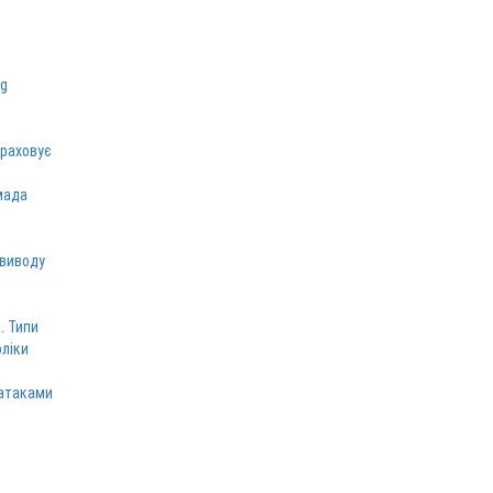
зраховує
мада
 виводу
. Типи
оліки
 атаками