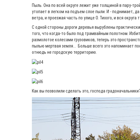
Пыль. Она по всей округе лежит уже толщиной в пару-тро
утопает в легком на подъем слое пыли. И - поднимает, д
ветра, и проезжая часть по улице О. Тихого, и вся округа
С одной стороны дороги деревья вырублены практически 
того, что когда-то было под трамвайным полотном. Изби
размолотое колесами грузовиков, теперь это пространст
пылью мертвая земля... Больше всего это напоминает по
отнюдь не городскую территорию.
Как вы позволили сделать это, господа градоначальники