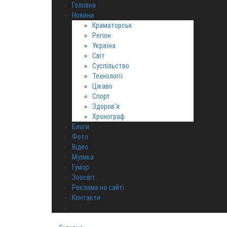
Головна
Новини
Краматорськ
Регіон
Україна
Світ
Суспільство
Технології
Цікаво
Спорт
Здоров‘я
Хронограф
Блоги
Фото
Відео
Музика
Гумор
Зоосвіт
Реклама на сайті
Контакти