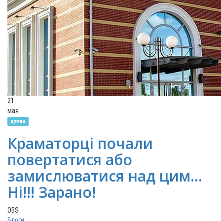
21
мая
думка
Краматорці почали
повертатися або
замислюватися над цим...
Ні!!! Зарано!
OBS
Блоги