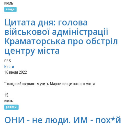
июль
влада
Цитата дня: голова
військової адміністрації
Краматорська про обстріл
центру міста
OBS
Блоги
16 июля 2022
"Голодний окупант мучить Мирне серце нашого міста.
15
июль
рашизм
ОНИ - не люди. ИМ - пох*й