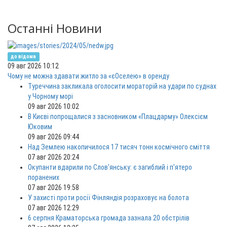
Останні Новини
до відома
09 авг 2026 10:12
Чому не можна здавати житло за «єОселею» в оренду
Туреччина закликала оголосити мораторій на удари по суднах
у Чорному морі
09 авг 2026 10:02
В Києві попрощалися з засновником «Плацдарму» Олексієм
Юковим
09 авг 2026 09:44
Над Землею накопичилося 17 тисяч тонн космічного сміття
07 авг 2026 20:24
Окупанти вдарили по Слов'янську: є загиблий і п'ятеро
поранених
07 авг 2026 19:58
У захисті проти росії Фінляндія розраховує на болота
07 авг 2026 12:29
6 серпня Краматорська громада зазнала 20 обстрілів