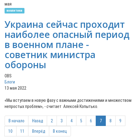
мая
аналитика
Украина сейчас проходит
наиболее опасный период
в военном плане -
cоветник министра
обороны
OBS
Блоги
13 мая 2022
«Мы вступаем в новую фазу с важными достижениями и множеством
непростых проблем», - считает Алексей Копытько.
В начало
Назад
2
3
4
5
6
7
8
9
10
11
Вперёд
В конец