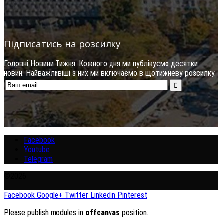
Підписатись на розсилку
Головні Новини Тижня. Кожного дня ми публікуємо десятки
новин. Найважливіші з них ми включаємо в щотижневу розсилку.
Facebook
Youtube
Telegram
©2026
Facebook
Google+
Twitter
Linkedin
Pinterest
Please publish modules in
offcanvas
position.