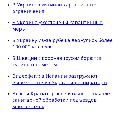
В Украине смягчили карантинные
ограничения
В Украине ужесточены карантинные
меры
В Украину из-за рубежа вернулись более
100.000 человек
В Швеции с коронавирусом борются
куриным пометом
Видеофакт: в Испании разгружают
вывезенные из Украины респираторы
Власти Краматорска заявляют о начале
санитарной обработки подъездов
многоэтажек