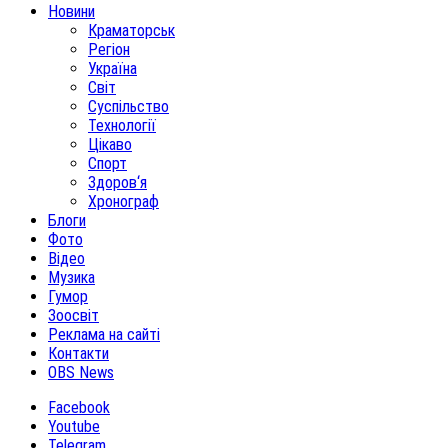
Новини
Краматорськ
Регіон
Україна
Світ
Суспільство
Технології
Цікаво
Спорт
Здоров‘я
Хронограф
Блоги
Фото
Відео
Музика
Гумор
Зоосвіт
Реклама на сайті
Контакти
OBS News
Facebook
Youtube
Telegram