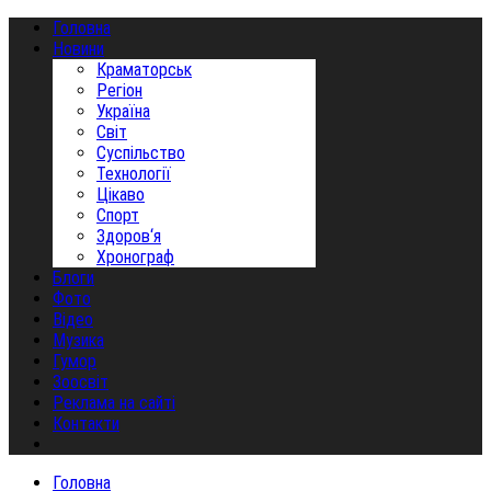
Головна
Новини
Краматорськ
Регіон
Україна
Світ
Суспільство
Технології
Цікаво
Спорт
Здоров‘я
Хронограф
Блоги
Фото
Відео
Музика
Гумор
Зоосвіт
Реклама на сайті
Контакти
Головна