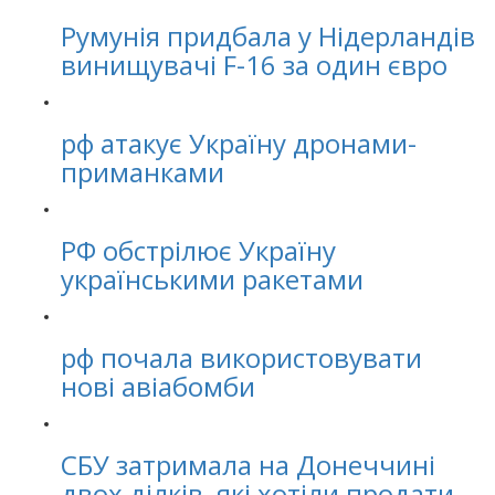
Румунія придбала у Нідерландів
винищувачі F-16 за один євро
рф атакує Україну дронами-
приманками
РФ обстрілює Україну
українськими ракетами
рф почала використовувати
нові авіабомби
СБУ затримала на Донеччині
двох ділків, які хотіли продати