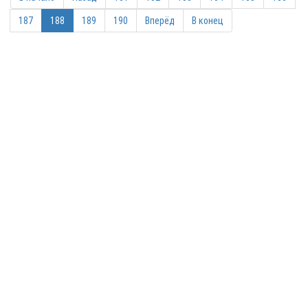
187
188
189
190
Вперёд
В конец