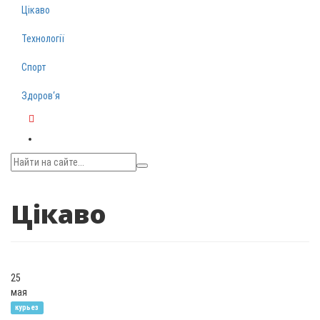
Цікаво
Технології
Спорт
Здоров‘я
Telegram
Цікаво
25
мая
курьез