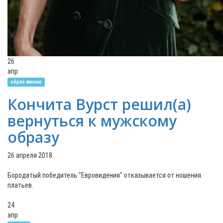
26
апр
образ жизни
Кончита Вурст решил(а)
вернуться к мужскому
образу
26 апреля 2018
Бородатый победитель "Евровидения" отказывается от ношения
платьев.
24
апр