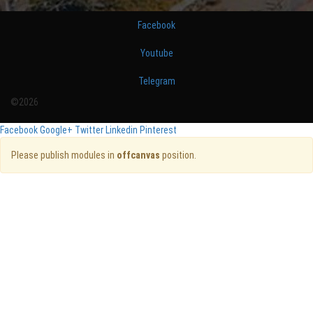
Facebook
Youtube
Telegram
©2026
Facebook
Google+
Twitter
Linkedin
Pinterest
Please publish modules in
offcanvas
position.