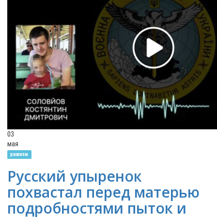
03
мая
рашизм
Русский упыренок
похвастал перед матерью
подробностями пыток и