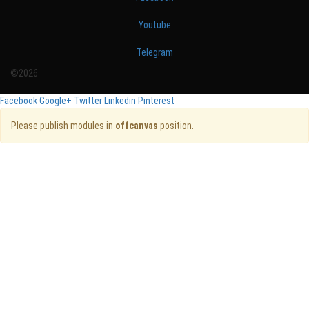
Youtube
Telegram
©2026
Facebook
Google+
Twitter
Linkedin
Pinterest
Please publish modules in
offcanvas
position.