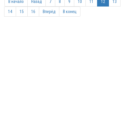
В начало
Назад
7
8
9
10
11
12
13
14
15
16
Вперёд
В конец