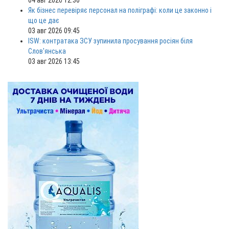
04 авг 2026 12:30
Як бізнес перевіряє персонал на поліграфі: коли це законно і
що це дає
03 авг 2026 09:45
ISW: контратака ЗСУ зупинила просування росіян біля
Слов'янська
03 авг 2026 13:45