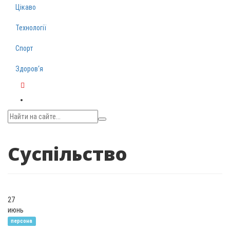
Цікаво
Технології
Спорт
Здоров‘я
Telegram
Суспільство
27
июнь
персона