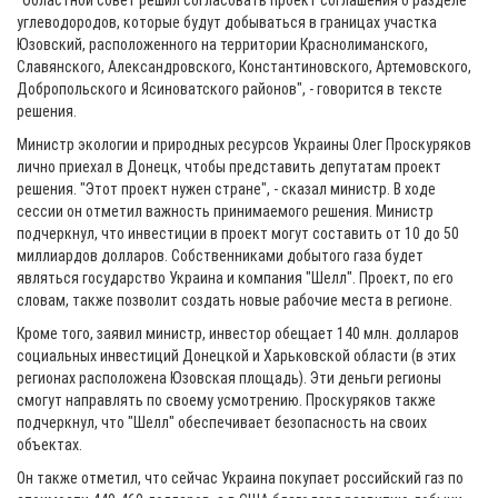
"Областной совет решил согласовать проект соглашения о разделе
углеводородов, которые будут добываться в границах участка
Юзовский, расположенного на территории Краснолиманского,
Славянского, Александровского, Константиновского, Артемовского,
Добропольского и Ясиноватского районов", - говорится в тексте
решения.
Министр экологии и природных ресурсов Украины Олег Проскуряков
лично приехал в Донецк, чтобы представить депутатам проект
решения. "Этот проект нужен стране", - сказал министр. В ходе
сессии он отметил важность принимаемого решения. Министр
подчеркнул, что инвестиции в проект могут составить от 10 до 50
миллиардов долларов. Собственниками добытого газа будет
являться государство Украина и компания "Шелл". Проект, по его
словам, также позволит создать новые рабочие места в регионе.
Кроме того, заявил министр, инвестор обещает 140 млн. долларов
социальных инвестиций Донецкой и Харьковской области (в этих
регионах расположена Юзовская площадь). Эти деньги регионы
смогут направлять по своему усмотрению. Проскуряков также
подчеркнул, что "Шелл" обеспечивает безопасность на своих
объектах.
Он также отметил, что сейчас Украина покупает российский газ по