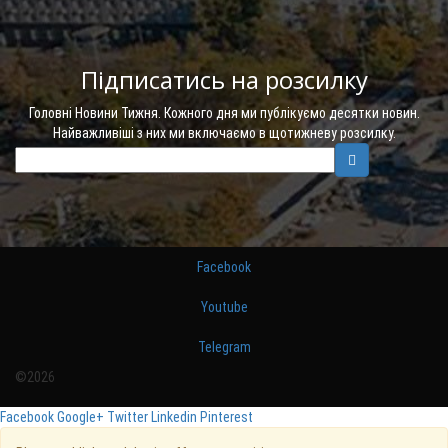
Підписатись на розсилку
Головні Новини Тижня. Кожного дня ми публікуємо десятки новин.
Найважливіші з них ми включаємо в щотижневу розсилку.
Facebook
Youtube
Telegram
©2026
Facebook
Google+
Twitter
Linkedin
Pinterest