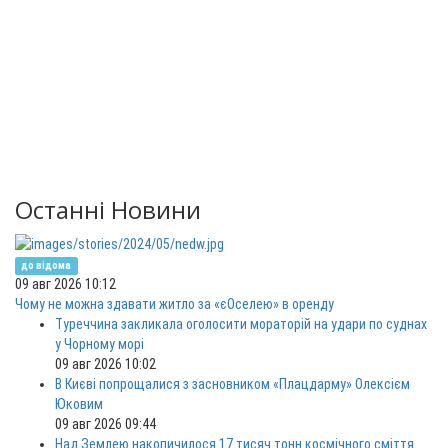
Останні Новини
до відома
09 авг 2026 10:12
Чому не можна здавати житло за «єОселею» в оренду
Туреччина закликала оголосити мораторій на удари по суднах
у Чорному морі
09 авг 2026 10:02
В Києві попрощалися з засновником «Плацдарму» Олексієм
Юковим
09 авг 2026 09:44
Над Землею накопичилося 17 тисяч тонн космічного сміття