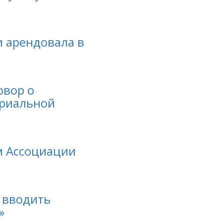
 арендовала в
овор о
ориальной
м Ассоциации
 вводить
»