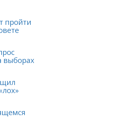
т пройти
овете
прос
а выборах
бщил
«лох»
вящемся