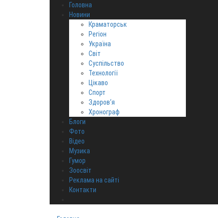
Головна
Новини
Краматорськ
Регіон
Україна
Світ
Суспільство
Технології
Цікаво
Спорт
Здоров‘я
Хронограф
Блоги
Фото
Відео
Музика
Гумор
Зоосвіт
Реклама на сайті
Контакти