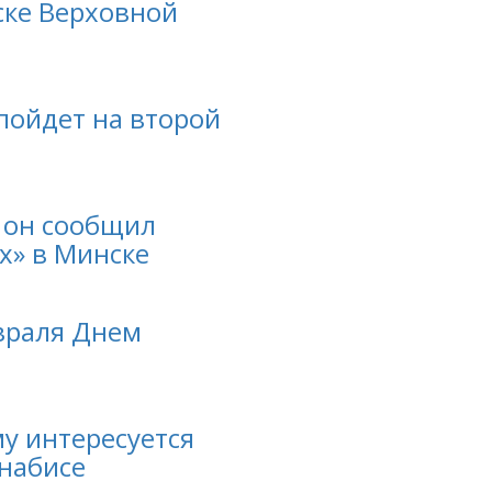
ске Верховной
 пойдет на второй
о он сообщил
х» в Минске
враля Днем
у интересуется
набисе