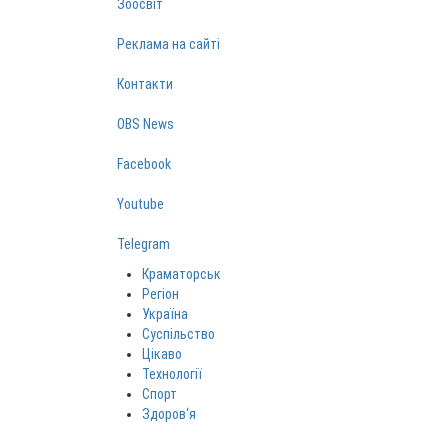
Зоосвіт
Реклама на сайті
Контакти
OBS News
Facebook
Youtube
Telegram
Краматорськ
Регіон
Україна
Суспільство
Цікаво
Технології
Спорт
Здоров‘я