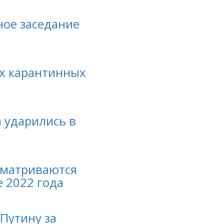
ное заседание
их карантинных
 ударились в
сматриваются
 2022 года
 Путину за