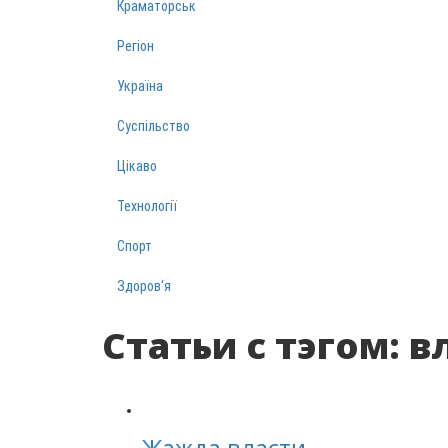
Краматорськ
Регіон
Україна
Суспільство
Цікаво
Технології
Спорт
Здоров‘я
Статьи с тэгом: в
Жажда власти