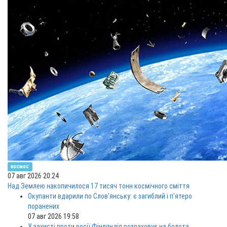
космос
07 авг 2026 20:24
Над Землею накопичилося 17 тисяч тонн космічного сміття
Окупанти вдарили по Слов'янську: є загиблий і п'ятеро
поранених
07 авг 2026 19:58
У захисті проти росії Фінляндія розраховує на болота