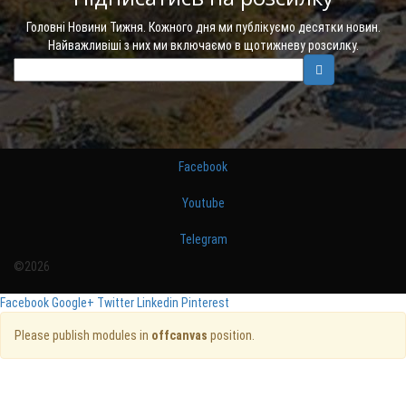
Головні Новини Тижня. Кожного дня ми публікуємо десятки новин.
Найважливіші з них ми включаємо в щотижневу розсилку.
Facebook
Youtube
Telegram
©2026
Facebook
Google+
Twitter
Linkedin
Pinterest
Please publish modules in
offcanvas
position.