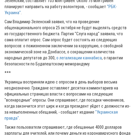
Зеленский, составляет 103 млн гривен. Около 75 млн гривен
планируют направить на работу волонтеров, - сообщает
"РБК-
Украина"
.
Сам Владимир Зеленский заявил, что на проведение
общенационального опроса 25 октября не будут выделять средств
из государственного бюджета. Партия "Слуга народ" заявила, что
сама оплатит опрос. Сам опрос будет состоять из следующих
вопросов: о пожизненном заключении за коррупцию, о свободной
экономической зоне на Донбассе, о сокращении количества
народных депутатов до 300,
о легализации каннабиса
, о гарантии
безопасности по Будапештскому меморандуму.
***
Украинцы восприняли идею с опросом в день выборов весьма
неоднозначно. Граждане оставляют десятки комментариев на
официальных страницах власти с вопросами на следующие
"всенародные" опросы. Они спрашивают, где посадки чиновников,
когда закончится этот цирк и когда президент уйдет с должности из-
за невыполненных обещаний, - сообщает издание
"Украинская
правда"
.
Также пользователи спрашивают, где обещанные 4000 долларов
зарплаты для учителей, или почему деньги из коронавирусного фонда