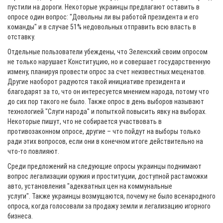
пустили на дороги. Некоторые украинцы предлагают оставить в
опросе один вопрос: "Довольны ли вы работой президента и его
команды" и в случае 51% недовольных отправить всю власть в
отставку.
Отдельные пользователи убеждены, что Зеленский своим опросом
не только нарушает Конституцию, но и совершает государственную
измену, планируя провести опрос за счет неизвестных меценатов.
Другие наоборот радуются такой инициативе президента и
благодарят за то, что он интересуется мнением народа, потому что
до сих пор такого не было. Также опрос в день выборов называют
технологией "Слуги народа" и попыткой повысить явку на выборах.
Некоторые пишут, что не собирается участвовать в
противозаконном опросе, другие – что пойдут на выборы только
ради этих вопросов, если они в конечном итоге действительно на
что-то повлияют.
Среди предложений на следующие опросы украинцы поднимают
вопрос легализации оружия и проституции, доступной растаможки
авто, установления "адекватных цен на коммунальные
услуги". Также украинцы возмущаются, почему не было всенародного
опроса, когда голосовали за продажу земли и легализацию игорного
бизнеса.