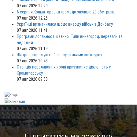
07 авг 2026 12:29
6 серпня Краматорська громада зазнала 20 обстрілів
07 авг 2026 12:25
Українці визначилися щодо виводу військ з Донбасу
07 авг 2026 11:41
Програми лояльності казино. Типи винагород, переваги та
недоліки
07 авг 2026 11:19
Шахраї погрожують бізнесу атаками «шахедів»
07 авг 2026 10:48
Станція переливання крові призупиняє діяльність у
Краматорську
07 авг 2026 09:58
Підписатись на розсилку