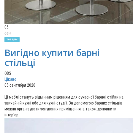
05
сен
товары
Вигідно купити барні
стільці
OBS
Цікаво
05 сентября 2020
Ці меблі стануть відмінним рішенням для сучасної барної стійки на
звичайній кухні або для кухні-студії. За допомогою барних стільців
можна організувати зонування приміщення, а також доповнити
інтер'єр.