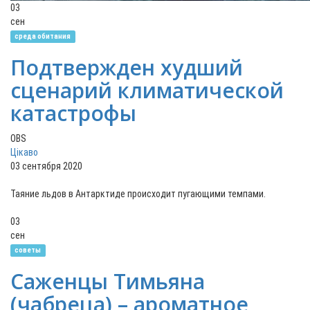
03
сен
среда обитания
Подтвержден худший
сценарий климатической
катастрофы
OBS
Цікаво
03 сентября 2020
Таяние льдов в Антарктиде происходит пугающими темпами.
03
сен
советы
Саженцы Тимьяна
(чабреца) – ароматное