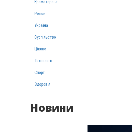
Краматорськ
Регіон
Україна
Суспільство
Цікаво
Технології
Спорт
Здоров‘я
Новини