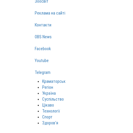
Зоосвіт
Реклама на сайті
Контакти
OBS News
Facebook
Youtube
Telegram
Краматорськ
Регіон
Україна
Суспільство
Цікаво
Технології
Спорт
Здоров‘я