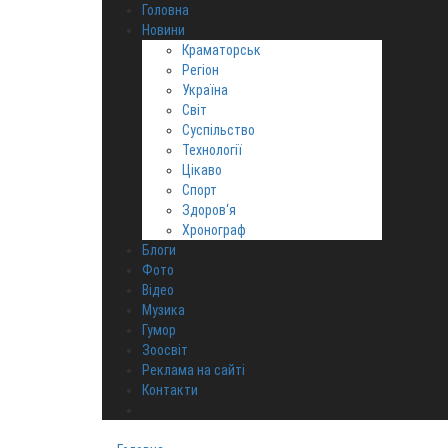
Головна
Новини
Краматорськ
Регіон
Україна
Світ
Суспільство
Технології
Цікаво
Спорт
Здоров‘я
Хронограф
Блоги
Фото
Відео
Музика
Гумор
Зоосвіт
Реклама на сайті
Контакти