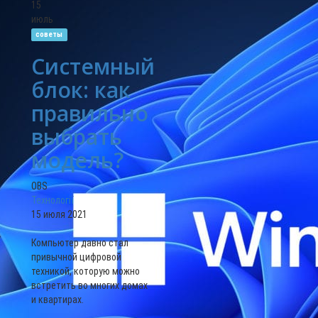
15
июль
советы
Системный
блок: как
правильно
выбрать
модель?
OBS
Технології
15 июля 2021
Компьютер давно стал
привычной цифровой
техникой, которую можно
встретить во многих домах
и квартирах.