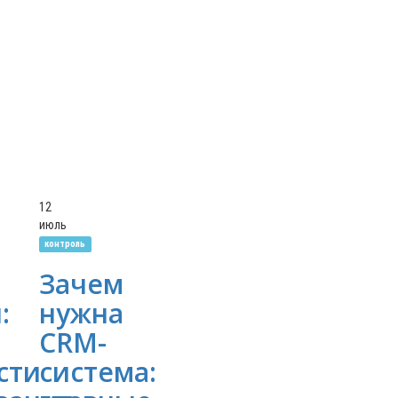
12
июль
контроль
Зачем
:
нужна
CRM-
сти
система: