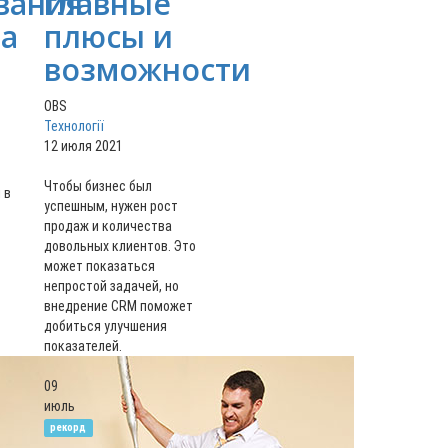
вания
главные
ва
плюсы и
возможности
OBS
Технології
12 июля 2021
Чтобы бизнес был
 в
успешным, нужен рост
продаж и количества
довольных клиентов. Это
может показаться
непростой задачей, но
внедрение CRM поможет
добиться улучшения
показателей.
09
июль
рекорд