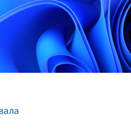
вала
ю