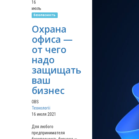
16
июль
безопасность
Охрана
офиса —
от чего
надо
защищать
ваш
бизнес
OBS
Технології
16 июля 2021
Для любого
предпринимателя