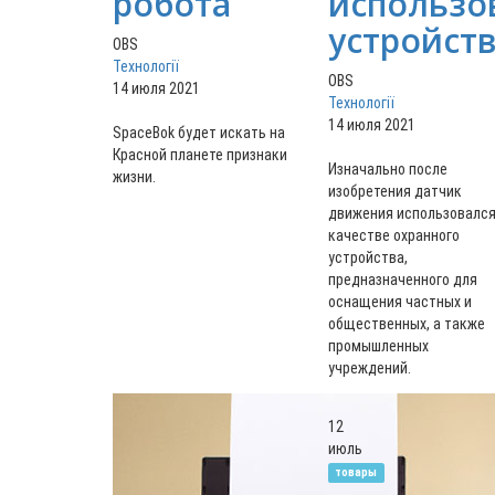
робота
использо
устройст
OBS
Технології
OBS
14 июля 2021
Технології
14 июля 2021
SpaceBok будет искать на
Красной планете признаки
Изначально после
жизни.
изобретения датчик
движения использовался
качестве охранного
устройства,
предназначенного для
оснащения частных и
общественных, а также
промышленных
учреждений.
12
июль
товары