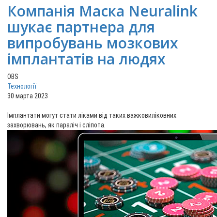
Компанія Маска Neuralink
шукає партнера для
випробувань мозкових
імплантатів на людях
OBS
Технології
30 марта 2023
Імплантати могут стати ліками від таких важковиліковних
захворювань, як параліч і сліпота.