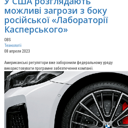
У США розглядають
можливі загрози з боку
російської «Лабораторії
Касперського»
OBS
Технології
08 апреля 2023
Американські регулятори вже заборонили федеральному уряду
використовувати програмне забезпечення компанії.