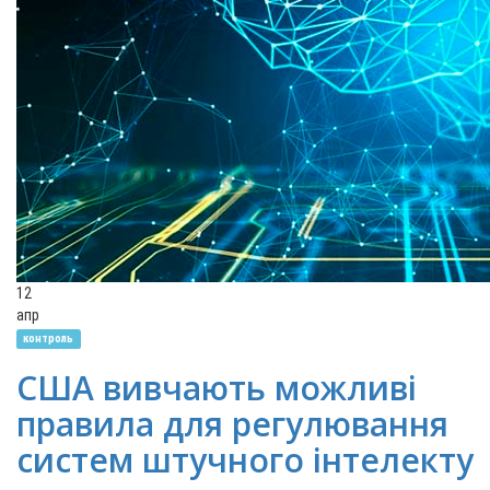
12
апр
контроль
США вивчають можливі
правила для регулювання
систем штучного інтелекту