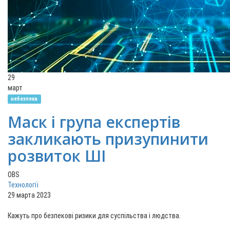
29
март
небезпека
Маск і група експертів
закликають призупинити
розвиток ШІ
OBS
Технології
29 марта 2023
Кажуть про безпекові ризики для суспільства і людства.