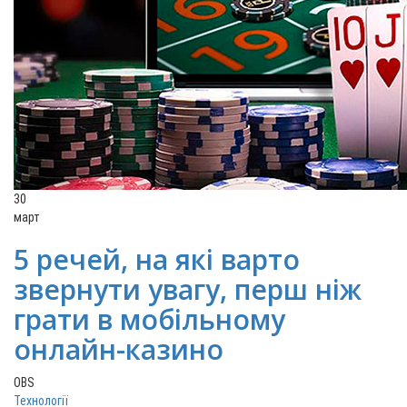
30
март
5 речей, на які варто
звернути увагу, перш ніж
грати в мобільному
онлайн-казино
OBS
Технології