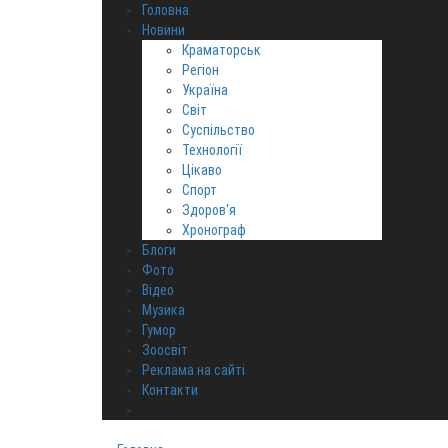
Головна
Новини
Краматорськ
Регіон
Україна
Світ
Суспільство
Технології
Цікаво
Спорт
Здоров‘я
Хронограф
Блоги
Фото
Відео
Музика
Гумор
Зоосвіт
Реклама на сайті
Контакти