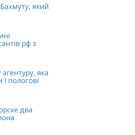
Бахмуту, який
ині
антів рф з
 агентуру, яка
 і пологові
орске два
лона