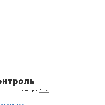
контроль
Кол-во строк:
 включає