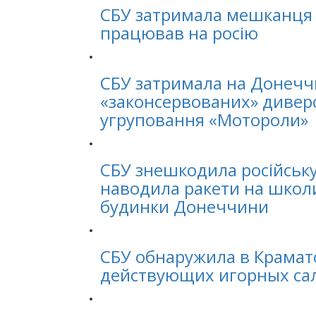
СБУ затримала мешканця 
працював на росію
СБУ затримала на Донечч
«законсервованих» диверс
угруповання «Мотороли»
СБУ знешкодила російську
наводила ракети на школи
будинки Донеччини
СБУ обнаружила в Крамат
действующих игорных са