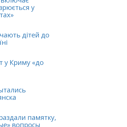
зрюється у
тах»
учають дітей до
їні
т у Криму «до
ытались
янска
раздали памятку,
ные» вопросы