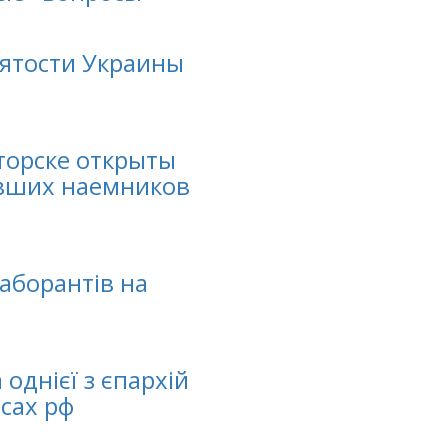
ятости Украины
торске открыты
ывших наемников
лаборантів на
однієї з єпархій
есах рф