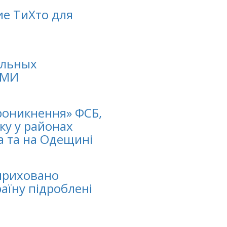
е ТиХто для
ольных
СМИ
роникнення» ФСБ,
ку у районах
а та на Одещині
 приховано
раїну підроблені