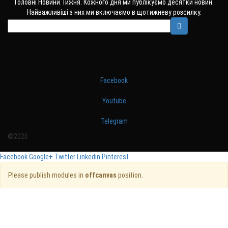
Головні Новини Тижня. Кожного дня ми публікуємо десятки новин.
Найважливіші з них ми включаємо в щотижневу розсилку.
Facebook
Youtube
Telegram
©2026
Facebook
Google+
Twitter
Linkedin
Pinterest
Please publish modules in
offcanvas
position.