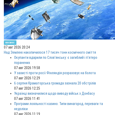
космос
07 авг 2026 20:24
Над Землею накопичилося 17 тисяч тонн космічного сміття
Окупанти вдарили по Слов'янську: є загиблий і п'ятеро
поранених
07 авг 2026 19:58
У захисті проти росії Фінляндія розраховує на болота
07 авг 2026 12:29
6 серпня Краматорська громада зазнала 20 обстрілів
07 авг 2026 12:25
Українці визначилися щодо виводу військ з Донбасу
07 авг 2026 11:41
Програми лояльності казино. Типи винагород, переваги та
недоліки
07 авг 2026 11:19