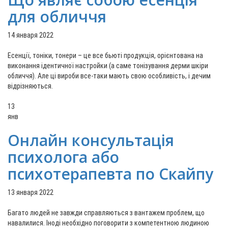
для обличчя
14 января 2022
Есенції, тоніки, тонери – це все бьюті продукція, орієнтована на
виконання ідентичної настройки (а саме тонізування дерми шкіри
обличчя). Але ці вироби все-таки мають свою особливість, і дечим
відрізняються.
13
янв
Онлайн консультація
психолога або
психотерапевта по Скайпу
13 января 2022
Багато людей не завжди справляються з вантажем проблем, що
навалилися. Іноді необхідно поговорити з компетентною людиною