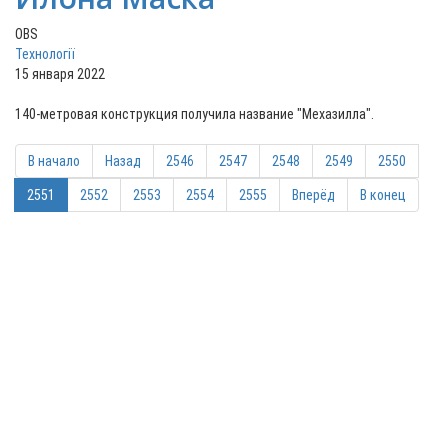
OBS
Технології
15 января 2022
140-метровая конструкция получила название "Мехазилла".
В начало
Назад
2546
2547
2548
2549
2550
2551
2552
2553
2554
2555
Вперёд
В конец