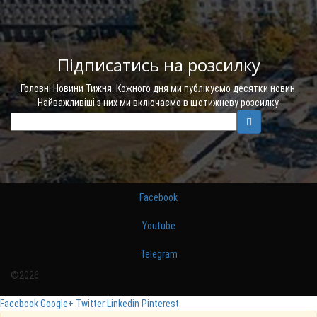
Підписатись на розсилку
Головні Новини Тижня. Кожного дня ми публікуємо десятки новин.
Найважливіші з них ми включаємо в щотижневу розсилку.
Facebook
Youtube
Telegram
©2026
Facebook
Google+
Twitter
Linkedin
Pinterest