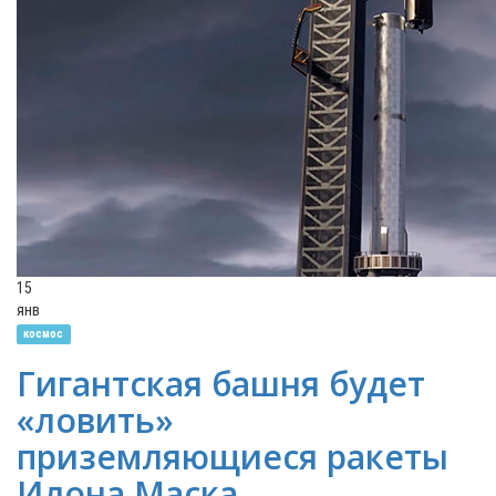
15
янв
космос
Гигантская башня будет
«ловить»
приземляющиеся ракеты
Илона Маска